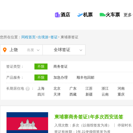
酒店
机票
火车票
更多
您所在位置：
同程首页
>
出境游
>
签证
>
柬埔寨签证
上饶
全球签证
出发
签证类型：
不限
商务签证
产品服务：
不限
加急办理
顺丰包回邮
长期居住地
：
上海
北京
广东
江苏
浙江
河南
四川
天津
西藏
新疆
云南
重庆
柬埔寨商务签证1年多次西安送签
入境次数：多次（以领馆签发为准）
停留时长
签证有效期：1年,以使领馆签发为准