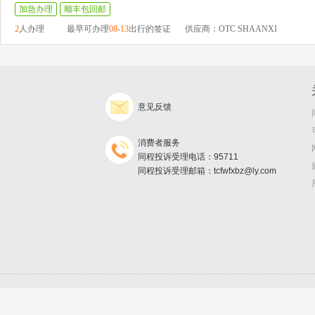
加急办理
顺丰包回邮
2
人办理
最早可办理
08-13
出行的签证
供应商：OTC SHAANXI
意见反馈
消费者服务
同程投诉受理电话：95711
同程投诉受理邮箱：tcfwfxbz@ly.com