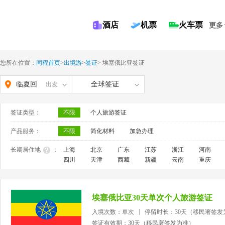
酒店
机票
火车票
更多
您所在位置：
同程首页
>
出境游
>
签证
>
埃塞俄比亚签证
临夏回
全球签证
出发
族自治
签证类型：
不限
个人旅游签证
州
产品服务：
不限
简化材料
加急办理
长期居住地
：
上海
北京
广东
江苏
浙江
河南
四川
天津
西藏
新疆
云南
重庆
埃塞俄比亚30天单次个人旅游签证
入境次数：单次
停留时长：30天（移民署签发
签证有效期：30天（移民署签发为准）