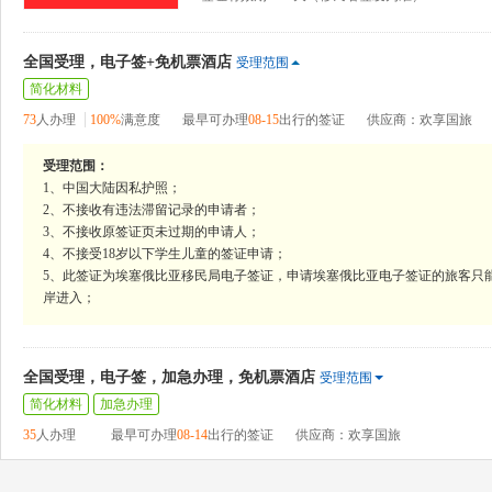
全国受理，电子签+免机票酒店
受理范围
简化材料
73
人办理
100%
满意度
最早可办理
08-15
出行的签证
供应商：欢享国旅
受理范围：
1、中国大陆因私护照；
2、不接收有违法滞留记录的申请者；
3、不接收原签证页未过期的申请人；
4、不接受18岁以下学生儿童的签证申请；
5、此签证为埃塞俄比亚移民局电子签证，申请埃塞俄比亚电子签证的旅客只
岸进入；
全国受理，电子签，加急办理，免机票酒店
受理范围
简化材料
加急办理
35
人办理
最早可办理
08-14
出行的签证
供应商：欢享国旅