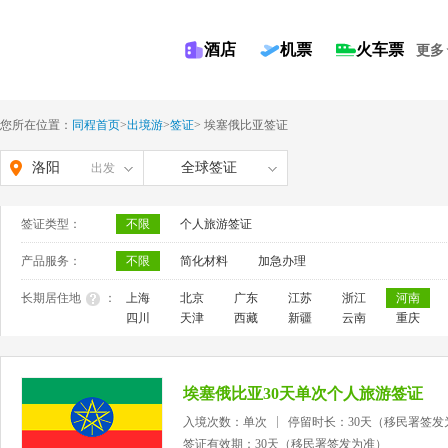
酒店
机票
火车票
更多
您所在位置：
同程首页
>
出境游
>
签证
>
埃塞俄比亚签证
洛阳
全球签证
出发
签证类型：
不限
个人旅游签证
产品服务：
不限
简化材料
加急办理
长期居住地
：
上海
北京
广东
江苏
浙江
河南
四川
天津
西藏
新疆
云南
重庆
埃塞俄比亚30天单次个人旅游签证
入境次数：单次
停留时长：30天（移民署签发
签证有效期：30天（移民署签发为准）