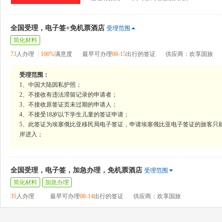
全国受理，电子签+免机票酒店
受理范围
简化材料
73
人办理
100%
满意度
最早可办理
08-15
出行的签证
供应商：欢享国旅
受理范围：
1、中国大陆因私护照；
2、不接收有违法滞留记录的申请者；
3、不接收原签证页未过期的申请人；
4、不接受18岁以下学生儿童的签证申请；
5、此签证为埃塞俄比亚移民局电子签证，申请埃塞俄比亚电子签证的旅客只
岸进入；
全国受理，电子签，加急办理，免机票酒店
受理范围
简化材料
加急办理
35
人办理
最早可办理
08-14
出行的签证
供应商：欢享国旅