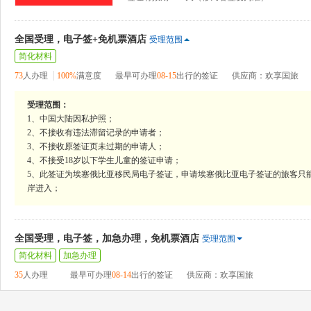
全国受理，电子签+免机票酒店
受理范围
简化材料
73
人办理
100%
满意度
最早可办理
08-15
出行的签证
供应商：欢享国旅
受理范围：
1、中国大陆因私护照；
2、不接收有违法滞留记录的申请者；
3、不接收原签证页未过期的申请人；
4、不接受18岁以下学生儿童的签证申请；
5、此签证为埃塞俄比亚移民局电子签证，申请埃塞俄比亚电子签证的旅客只
岸进入；
全国受理，电子签，加急办理，免机票酒店
受理范围
简化材料
加急办理
35
人办理
最早可办理
08-14
出行的签证
供应商：欢享国旅