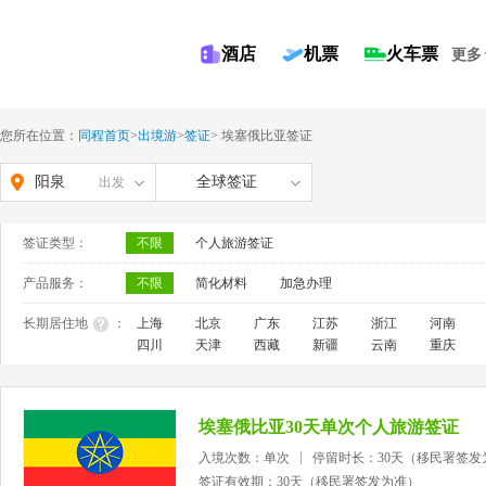
酒店
机票
火车票
更多
您所在位置：
同程首页
>
出境游
>
签证
>
埃塞俄比亚签证
阳泉
全球签证
出发
签证类型：
不限
个人旅游签证
产品服务：
不限
简化材料
加急办理
长期居住地
：
上海
北京
广东
江苏
浙江
河南
四川
天津
西藏
新疆
云南
重庆
埃塞俄比亚30天单次个人旅游签证
入境次数：单次
停留时长：30天（移民署签发
签证有效期：30天（移民署签发为准）