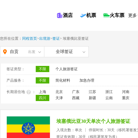
酒店
机票
火车票
更多
您所在位置：
同程首页
>
出境游
>
签证
>
埃塞俄比亚签证
自贡
全球签证
出发
签证类型：
不限
个人旅游签证
产品服务：
不限
简化材料
加急办理
长期居住地
：
上海
北京
广东
江苏
浙江
河南
四川
天津
西藏
新疆
云南
重庆
埃塞俄比亚30天单次个人旅游签证
入境次数：单次
停留时长：30天（移民署签发
签证有效期：30天（移民署签发为准）