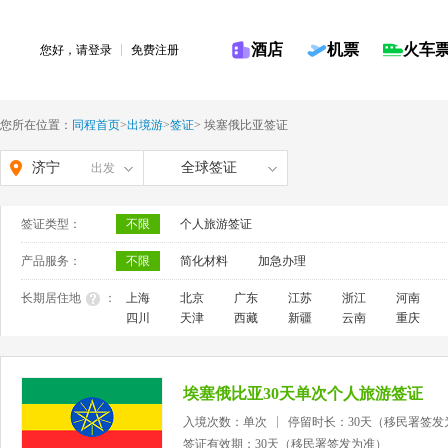
酒店
机票
火车
您好，请
登录
免费注册
您所在位置：
同程首页
>
出境游
>
签证
>
埃塞俄比亚签证
济宁
全球签证
出发
签证类型：
不限
个人旅游签证
产品服务：
不限
简化材料
加急办理
长期居住地
：
上海
北京
广东
江苏
浙江
河南
四川
天津
西藏
新疆
云南
重庆
埃塞俄比亚30天单次个人旅游签证
入境次数：单次
停留时长：30天（移民署签发
签证有效期：30天（移民署签发为准）