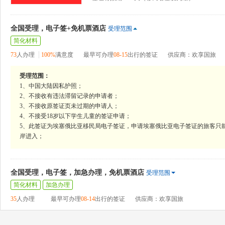
全国受理，电子签+免机票酒店
受理范围
简化材料
73
人办理
100%
满意度
最早可办理
08-15
出行的签证
供应商：欢享国旅
受理范围：
1、中国大陆因私护照；
2、不接收有违法滞留记录的申请者；
3、不接收原签证页未过期的申请人；
4、不接受18岁以下学生儿童的签证申请；
5、此签证为埃塞俄比亚移民局电子签证，申请埃塞俄比亚电子签证的旅客只
岸进入；
全国受理，电子签，加急办理，免机票酒店
受理范围
简化材料
加急办理
35
人办理
最早可办理
08-14
出行的签证
供应商：欢享国旅