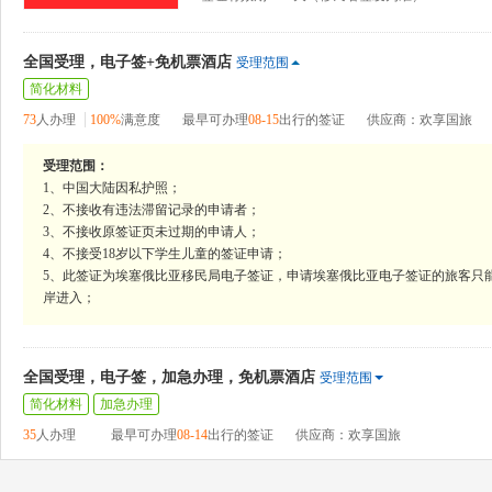
全国受理，电子签+免机票酒店
受理范围
简化材料
73
人办理
100%
满意度
最早可办理
08-15
出行的签证
供应商：欢享国旅
受理范围：
1、中国大陆因私护照；
2、不接收有违法滞留记录的申请者；
3、不接收原签证页未过期的申请人；
4、不接受18岁以下学生儿童的签证申请；
5、此签证为埃塞俄比亚移民局电子签证，申请埃塞俄比亚电子签证的旅客只
岸进入；
全国受理，电子签，加急办理，免机票酒店
受理范围
简化材料
加急办理
35
人办理
最早可办理
08-14
出行的签证
供应商：欢享国旅