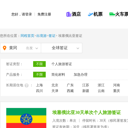
酒店
机票
火车
您好，请
登录
免费注册
您所在位置：
同程首页
>
出境游
>
签证
>
埃塞俄比亚签证
黄冈
全球签证
出发
签证类型：
不限
个人旅游签证
产品服务：
不限
简化材料
加急办理
长期居住地
：
上海
北京
广东
江苏
浙江
河南
四川
天津
西藏
新疆
云南
重庆
埃塞俄比亚30天单次个人旅游签证
入境次数：单次
停留时长：30天（移民署签发
签证有效期：30天（移民署签发为准）