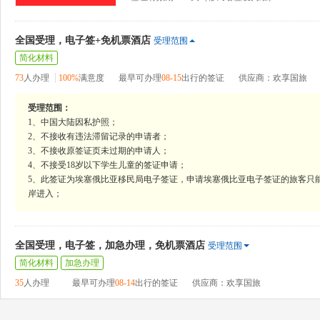
全国受理，电子签+免机票酒店
受理范围
简化材料
73
人办理
100%
满意度
最早可办理
08-15
出行的签证
供应商：欢享国旅
受理范围：
1、中国大陆因私护照；
2、不接收有违法滞留记录的申请者；
3、不接收原签证页未过期的申请人；
4、不接受18岁以下学生儿童的签证申请；
5、此签证为埃塞俄比亚移民局电子签证，申请埃塞俄比亚电子签证的旅客只
岸进入；
全国受理，电子签，加急办理，免机票酒店
受理范围
简化材料
加急办理
35
人办理
最早可办理
08-14
出行的签证
供应商：欢享国旅