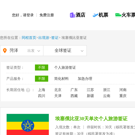
酒店
机票
火车
您好，请
登录
免费注册
您所在位置：
同程首页
>
出境游
>
签证
>
埃塞俄比亚签证
菏泽
全球签证
出发
签证类型：
不限
个人旅游签证
产品服务：
不限
简化材料
加急办理
长期居住地
：
上海
北京
广东
江苏
浙江
河南
四川
天津
西藏
新疆
云南
重庆
埃塞俄比亚30天单次个人旅游签证
入境次数：单次
停留时长：30天（移民署签发
签证有效期：30天（移民署签发为准）