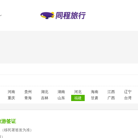
河南
贵州
湖北
湖南
河北
海南
江西
辽宁
重庆
青海
吉林
山东
福建
甘肃
广西
台湾
旅游签证
天（移民署签发为准）
准）