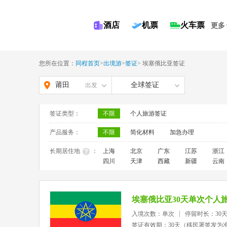
酒店
机票
火车票
更多
您所在位置：
同程首页
>
出境游
>
签证
>
埃塞俄比亚签证
莆田
全球签证
出发
签证类型：
不限
个人旅游签证
产品服务：
不限
简化材料
加急办理
长期居住地
：
上海
北京
广东
江苏
浙江
四川
天津
西藏
新疆
云南
埃塞俄比亚30天单次个人
入境次数：单次
停留时长：30
签证有效期：30天（移民署签发为