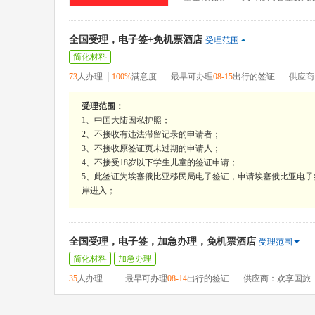
全国受理，电子签+免机票酒店
受理范围
简化材料
73
人办理
100%
满意度
最早可办理
08-15
出行的签证
供应商
受理范围：
1、中国大陆因私护照；
2、不接收有违法滞留记录的申请者；
3、不接收原签证页未过期的申请人；
4、不接受18岁以下学生儿童的签证申请；
5、此签证为埃塞俄比亚移民局电子签证，申请埃塞俄比亚电
岸进入；
全国受理，电子签，加急办理，免机票酒店
受理范围
简化材料
加急办理
35
人办理
最早可办理
08-14
出行的签证
供应商：欢享国旅