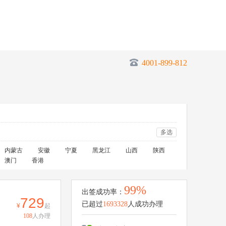
4001-899-812
多选
内蒙古
安徽
宁夏
黑龙江
山西
陕西
澳门
香港
99%
出签成功率：
729
已超过
1693328
人成功办理
起
108
人办理