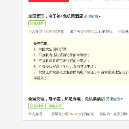
全国受理，电子签+免机票酒店
受理范围
简化材料
73
人办理
100%
满意度
最早可办理
08-15
出行的签证
供应商
受理范围：
1、中国大陆因私护照；
2、不接收有违法滞留记录的申请者；
3、不接收原签证页未过期的申请人；
4、不接受18岁以下学生儿童的签证申请；
5、此签证为埃塞俄比亚移民局电子签证，申请埃塞俄比亚电
岸进入；
全国受理，电子签，加急办理，免机票酒店
受理范围
简化材料
加急办理
35
人办理
最早可办理
08-14
出行的签证
供应商：欢享国旅