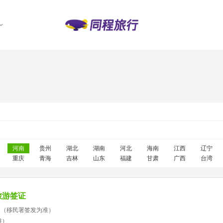
河南
贵州
湖北
湖南
河北
海南
江西
辽宁
重庆
青海
吉林
山东
福建
甘肃
广西
台湾
旅游签证
天（移民署签发为准）
准）