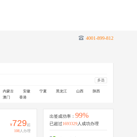
4001-899-812
多选
内蒙古
安徽
宁夏
黑龙江
山西
陕西
澳门
香港
99%
出签成功率：
729
已超过
1693329
人成功办理
起
108
人办理