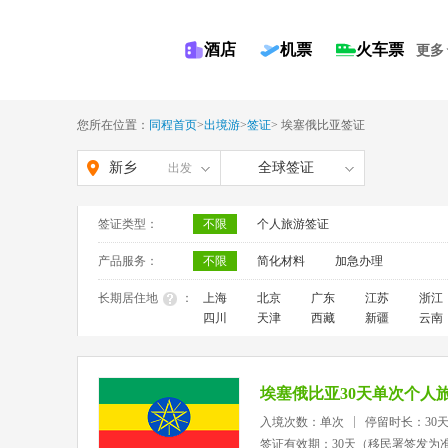
酒店
机票
火车票
更多
您所在位置：
同程首页
>
出境游
>
签证
>
埃塞俄比亚签证
新乡
全球签证
出发
签证类型：
不限
个人旅游签证
产品服务：
不限
简化材料
加急办理
长期居住地
：
上海
北京
广东
江苏
浙江
四川
天津
西藏
新疆
云南
埃塞俄比亚30天单次个人
入境次数：单次
停留时长：30
签证有效期：30天（移民署签发为