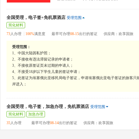
全国受理，电子签+免机票酒店
受理范围
简化材料
73
人办理
100%
满意度
最早可办理
08-15
出行的签证
供应商：欢享国旅
受理范围：
1、中国大陆因私护照；
2、不接收有违法滞留记录的申请者；
3、不接收原签证页未过期的申请人；
4、不接受18岁以下学生儿童的签证申请；
5、此签证为埃塞俄比亚移民局电子签证，申请埃塞俄比亚电子签证的旅客只
岸进入；
全国受理，电子签，加急办理，免机票酒店
受理范围
简化材料
加急办理
35
人办理
最早可办理
08-14
出行的签证
供应商：欢享国旅