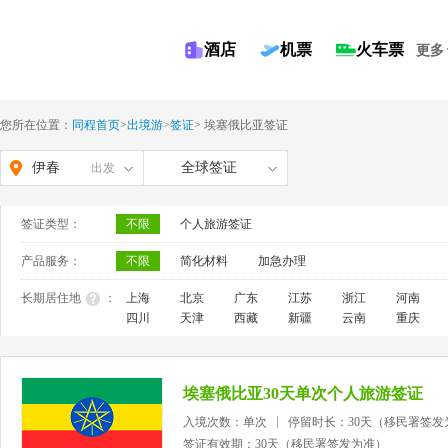
酒店
机票
火车票
更多
您所在位置：
同程首页
>
出境游
>
签证
>
埃塞俄比亚签证
伊春
全球签证
出发
签证类型：
不限
个人旅游签证
产品服务：
不限
简化材料
加急办理
长期居住地
：
上海
北京
广东
江苏
浙江
河南
四川
天津
西藏
新疆
云南
重庆
埃塞俄比亚30天单次个人旅游签证
入境次数：单次
停留时长：30天（移民署签发
签证有效期：30天（移民署签发为准）