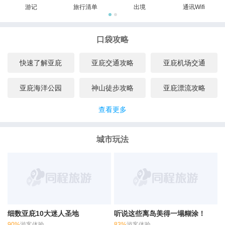
游记
旅行清单
出境
通讯Wifi
口袋攻略
快速了解亚庇
亚庇交通攻略
亚庇机场交通
亚庇海洋公园
神山徒步攻略
亚庇漂流攻略
查看更多
城市玩法
细数亚庇10大迷人圣地
听说这些离岛美得一塌糊涂！
90%
游客体验
83%
游客体验