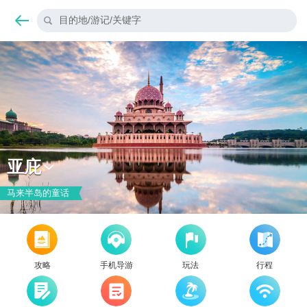
目的地/游记/关键字
亚庇
马来半岛的童话
攻略
手机导游
玩法
行程