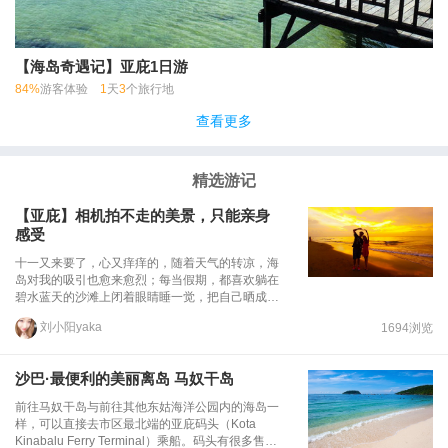
【海岛奇遇记】亚庇1日游
84%
游客体验
1
天
3
个旅行地
查看更多
精选游记
【亚庇】相机拍不走的美景，只能亲身
感受
十一又来要了，心又痒痒的，随着天气的转凉，海
岛对我的吸引也愈来愈烈；每当假期，都喜欢躺在
碧水蓝天的沙滩上闭着眼睛睡一觉，把自己晒成小
麦色顿时满血复活，回来又是一条好汉！~锁定海
刘小阳yaka
1694浏览
岛游后，就该挑选海岛了，海水一定要清澈，首先
就pass掉国内了；东南亚是个不错的选择，但东南
亚的海岛又不计其数，长滩岛，普吉岛，苏梅
沙巴·最便利的美丽离岛 马奴干岛
岛。。最终被一张图片征服，选定沙巴！马上预定
了来来会沙巴4晚6日机加酒自由行，3099；先飞
前往马奴干岛与前往其他东姑海洋公园内的海岛一
亚庇，再去卡帕莱。亚庇，不论是长鼻猴还是萤火
样，可以直接去市区最北端的亚庇码头（Kota
虫，都需要你去用眼睛，用身体亲身感受！~青春
Kinabalu Ferry Terminal‎）乘船。码头有很多售票