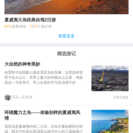
夏威夷大岛经典自驾2日游
84%
游客体验
3
天
6
个旅行地
查看更多
精选游记
大自然的神奇美妙
哈雷阿卡拉国家公园在茂宜岛的东侧，这里是哈雷
阿卡拉火山口，世界上最大的休眠火山之家，海拔
高达一万多英尺。早上出发时天气状况很不好，乌
云蔽日，下着零星小雨，这样的天气开车上山全是
雾，会什么都看不见。我们一行虔诚的好人相信奇
贝儿--云水涧
1591浏览
迹会发生，不放弃的一路祈祷💪💪💪 一切皆有可
能，如我们所愿，拨开云雾见青天，远处的碧水白
浪和蓝天白云融为一体，我们仿佛在仙境中徜
环绕魔力之岛——体验别样的夏威夷风
徉......当我到达最高点，眺望火山口的一刹那，真
情
正感受到灵魂的沉静。远眺火山口，突然觉得大自
然是如此美妙神奇，人类在大自然面前是如此的渺
茂宜岛是夏威夷的第二大岛，全岛主要由两部分组
小，我们一生忙忙碌碌，到底在追求什么？一切的
成：西北方向是以西茂宜山脉为中心的三面临海小