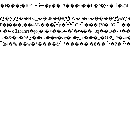
���Hx!_��`Jk��8LW�t�o:�����yx\
j���,��4Ms���p�C:���{V�afG ���k
 �c1MhN�j{(�:�<��I�`���+8q��O���
n4�% ��w�*����d"�����'�8���?��