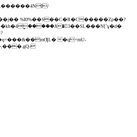
��j�� %I0%��S��C�R�C�����Zp��?
h�4ީ�����Ji�3��SL���N[`ұ�d�
?
,���.gQ-