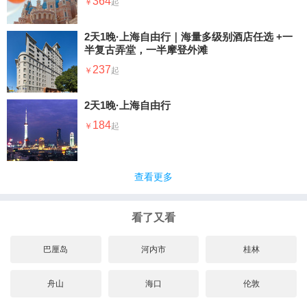
364
2天1晚·上海自由行｜海量多级别酒店任选 +一
半复古弄堂，一半摩登外滩
237
2天1晚·上海自由行
184
查看更多
看了又看
巴厘岛
河内市
桂林
舟山
海口
伦敦