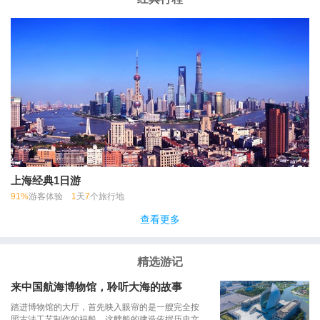
上海经典1日游
91%
游客体验
1
天
7
个旅行地
查看更多
精选游记
来中国航海博物馆，聆听大海的故事
踏进博物馆的大厅，首先映入眼帘的是一艘完全按
照古法工艺制作的福船。这艘船的建造依据历史文