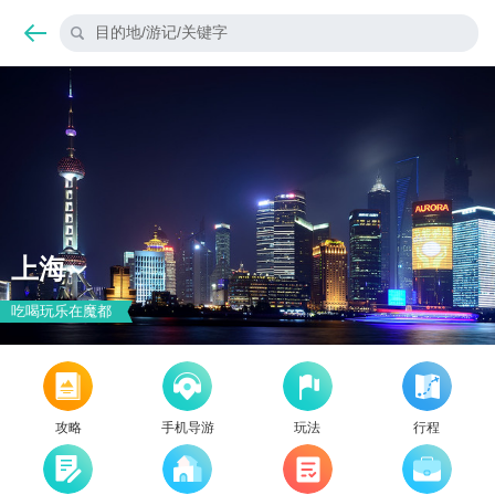
目的地/游记/关键字
上海
吃喝玩乐在魔都
攻略
手机导游
玩法
行程