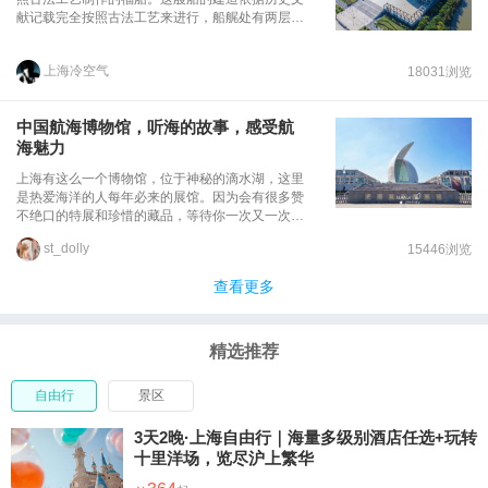
献记载完全按照古法工艺来进行，船艉处有两层艉
楼，并有可升高的甲板，三桅三帆，主桅高26.6
米。结构采用了榫卯连接和水密隔舱等我国传统的
上海冷空气
18031浏览
造船技术。馆内展区分为三层，第一层设置了航海
历史馆、船舶馆、海员馆，以及渔船与捕鱼专题展
区；第二层设置了航海与港口馆、海事与海上安全
中国航海博物馆，听海的故事，感受航
馆、军事航海馆，以及航海体育与休闲专题展区。
海魅力
博物馆还建有天象馆、4D影院和儿童活动中心。
上海有这么一个博物馆，位于神秘的滴水湖，这里
是热爱海洋的人每年必来的展馆。因为会有很多赞
不绝口的特展和珍惜的藏品，等待你一次又一次的
发现~一个特展，就会让我有一次来打卡的理由，
st_dolly
15446浏览
这次的特展，是“泰兴”号沉船出水文物展~来到中国
航海博物馆，首先被震撼到的一定是他气势磅礴的
查看更多
外观，如同两叶启航中的巨大风帆，遨游在大海之
上。身临其境，可能是我每次到博物馆来的最大感
受，所以我相信所有来博物馆的人都是同感，这漂
亮的外观，是博物馆的一宝。
精选推荐
自由行
景区
3天2晚·上海自由行｜海量多级别酒店任选+玩转
十里洋场，览尽沪上繁华