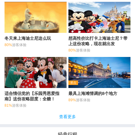
冬天来上海迪士尼这么玩
想高性价比打卡上海迪士尼？带
上这份攻略，现在就出发
80%
游客体验
80%
游客体验
景点
适合情侣党的【乐园秀恩爱指
最具上海滩情调的8个地方
南】这份攻略甜度：全糖！
89%
游客体验
81%
游客体验
查看更多
经典行程