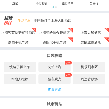
游记
民宿客栈
旅行清单
自由行
生活**角：
刚刚预订了上海大船酒店
岛**侠：
刚刚预订了迪斯尼手机导游
上海客莱福诺富特酒店
上海曼哈顿金陵酒店
上海大船酒店
姑**月：
刚刚预订了碧悦城市酒店
豫园手机导游
迪斯尼手机导游
碧悦城市酒店
邻**子：
刚刚预订了上海大船酒店
口袋攻略
海是**的泪：
刚刚预订了豫园手机导游
安*浅：
刚刚预订了上海大船酒店
快速了解上海
文艺上海
机场到市区
本地人推荐
城市观光
周边古镇游
查看更多
城市玩法