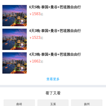
的。首先，你得确定自己的心脏是否受得了，如果
情况下司机出的价格都比较的合理，他们也拒绝还
可以，那工作人员就可以直接在你身上套上简易的
6天5晚·泰国+曼谷+芭堤雅自由行
价，泰国人比较死板，你跟他说上半天他还是要按
安全防护，你就用两手拽着那滑索手把，飞速地从
这个价格。下车时，乘客只需按响车顶上的铃即
楼顶滑下去；但是如果你的心脏受不了这么刺激的
1583
可，车费直接交给司机。由于没有公共汽车站，载
运动，这里有两个选择，一个是不跳了，另一个则
人小货车可以随处停车，但游客需要注意交通安
是选择坐滑索缆车匀速滑下去。
全。需要留心的是芭堤雅的街道大多是单行道。芭
堤雅海滩大街的行车方向是由南到北，而芭堤雅第
4天3晚·泰国+曼谷+芭堤雅自由行
二大街则正好相反。游客乘车时需要搞清地理位
置，以免坐错车，既浪费时间，又浪费钱财。另
1523
外，穿梭于泰国各地的大巴络绎不绝，例如往返曼
谷和芭提雅的空调大巴，可以在线查询相关信息并
且预订。
4天3晚·泰国+曼谷+芭堤雅自由行
1662
查看更多
看了又看
曲靖
玉溪
扬州