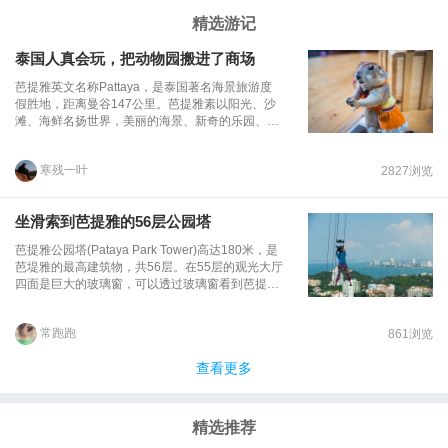
精选游记
泰国人真会玩，把动物园搬进了商场
芭提雅英文名称Pattaya，是泰国著名海景旅游度
假胜地，距离曼谷147公里。芭提雅素以阳光、沙
滩、海鲜名扬世界，美丽的海景、新奇的乐园、还
有最负盛名的人妖表演，缤纷无休的夜文化，吸引
着全世界的游客，是近年来热度极高的海滩旅游度
寒残一叶
2827浏览
假圣地，享有“东方夏威夷”之誉，芭提雅已成为“海
滩度假天堂”的代名词。当我走进芭堤雅的一个商场
时，这里的一幕把我惊呆了，奇葩的泰国人竟然把
坐滑索到芭提雅的56层公园塔
动物园搬进了商场。地上走的、水里游的、天上飞
的，吃肉的吃草的全都来到了这里，不得不感叹泰
芭提雅公园塔(Pataya Park Tower)高达180米，是
国人真会玩。交通信息：芭堤雅没有市内公共汽
芭堤雅的最高建筑物，共56层。在55层的观光大厅
车，若步行游览芭堤雅全市，需要1个多小时。市
四面是巨大的玻璃窗，可以透过玻璃窗看到芭提雅
内主要分南北方向两条大路(Beach Rd和 Pattaya 2
的全景，不过，如果你觉得光站在观光大厅里看景
Rd)，当然游客可乘小巴，也可自租摩托车或汽车
色有点无聊的话，那就直接去52-54层任意楼层旋
游逛。市内主要的公共交通工具是载人小货车，就
常跑跑
861浏览
转餐厅里吃价格实惠的自助餐，欣赏芭提雅的景
是我们俗称的双条。芭提雅小货车一般招手即停，
色。如果这样你还觉得不过瘾，那就干脆从楼顶上
游客上车前应告诉司机下车地点(以有名的酒店或景
查看更多
跳下来。 现在的你是否会觉得自己听错了？“什
点为宜)，如果下车地点和司机行驶的方向相符，游
么，从楼顶跳下去，你开什么玩笑。”我可没有跟你
客即可上车，票价大致为一人5铢。如果车上乘客
开玩笑，我说的是真的跳下去。 在观光塔塔
不多，而游客的下车地点又比较偏远，就需要和司
顶，有让人望而却步的高空滑跳，而这种从180米
精选推荐
机进行交涉，这种场合的车费大致为一人20～30
高楼上跳下的感觉，并不是每一个人都能享受的了
铢。当然也可以租下小货车，价格司机会出，一般