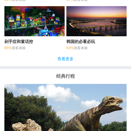
剁手症和童话控
韩国的必看必玩
85%
游客体验
83%
游客体验
查看更多
经典行程