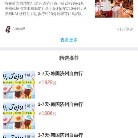
罗免税店等各种店，老婆买了一堆化妆品。之后去
写在前面的话地址:济州道济州市一徒2洞996-1从
了最大的室内主题乐园----乐天世界，可惜正值韩国
济州机场搭乘出租车前往最为便利(约需10分钟 / 从
放暑假，人太多，很多项目都要排队2小时以上，
济州KAL饭店往东边步行约10分钟即可) 19岁以上 :
时间太短，我们只玩了一个项目，拍拍照就出来
个人 1,100韩元,团 体 800韩元 13~18岁 :个人500
了。
韩元,团体300韩元开放时间:平日:09:00~20:30周
Abby45
4177浏览
末:09:00~18:00
查看更多
精选推荐
3-7天·韩国济州自由行
1929
3-7天·韩国济州自由行
1686
3-7天·韩国济州自由行