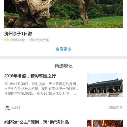
济州亲子1日游
83%
游客体验
1
天
4
个旅行地
查看更多
精选游记
2016年暑假，精彩韩国之行
2016年7月30日。我们提前一天从普洱赶到昆明，
当天中午到达长水机场。昆明有直达济州的航班，
祥鹏航空的8L9631，每天16:30从昆明起飞，
21:30到达济州，当天22:30返回，次日凌晨1:30到
达昆明。我们坐的就是这个航班。经过安检、出境
sx911
1588浏览
等程序后，我们准点出发，当晚22:30（韩国时
间，比中国快1小时）到达济州。天色已晚，入住
酒店休息，第2天还要起早赶飞机去首尔。2016年
#邮轮#“公主”驾到，玩“购”济州岛
8月1日。今天逛了本土化妆品店、乐天免税店、新