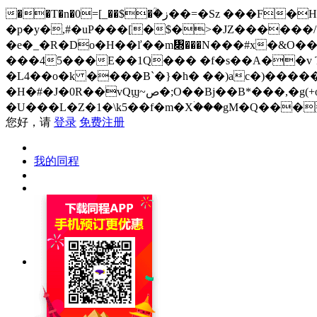
��T�n�0=[_��$�ؒ�ز��=�Sz ���F�H�i���;�R%=�p��{3���0��E�`��{Í�-()Jj,������4NI/
�p�y�,#�uP���[�$�>�JZ������/
�e�_�R�Do�H��ľ��m᧍���N���#x�&O��
���45���E��1Q��� �f�s��A��v T�
�L4��o�k ����B`�}�h� ��)ac�)�����
�H�#�J�0R��vQϣ~ص�;O��Bj��B*���,�g(+o2�&�k�`y��cܝ��v�zg�J�c���_�OR ?�zo�q=���&��mƢL� �q=mU-
�U���L�Z�1�\k5��f�m�Xۛ���gM�Q���
您好，请
登录
免费注册
我的同程