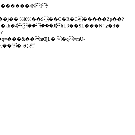
��j�� %I0%��S��C�R�C�����Zp��?
h�4ީ�����Ji�3��SL���N[`ұ�d�
?
,���.gQ-