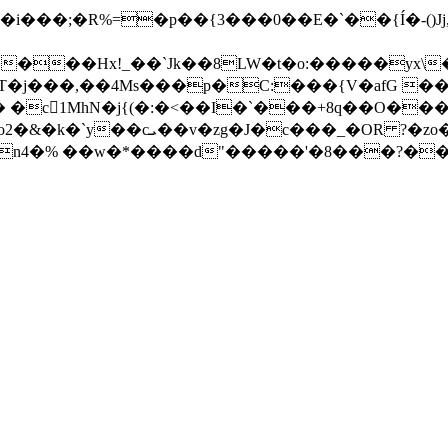
���Hx!_��`Jk��8LW�t�o:�����yx\
j���,��4Ms���p�C:���{V�afG ���k
 �c1MhN�j{(�:�<��I�`���+8q��O���
n4�% ��w�*����d"�����'�8���?��