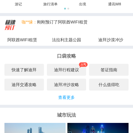
游记
旅行清单
出境
通讯Wifi
咖**缘：
刚刚预订了阿联酋WIFI租赁
byro****on：
刚刚预订了阿联酋WIFI租赁
阿联酋WIFI租赁
法拉利主题公园
迪拜沙漠冲沙
心**沉：
刚刚预订了迪拜沙漠冲沙
口袋攻略
西**殇：
刚刚预订了法拉利主题公园
熊熊**奔：
刚刚预订了迪拜沙漠冲沙
快速了解迪拜
迪拜行程建议
签证指南
暖**阳：
刚刚预订了阿联酋WIFI租赁
迪拜交通攻略
迪拜冲沙攻略
什么值得吃
查看更多
城市玩法