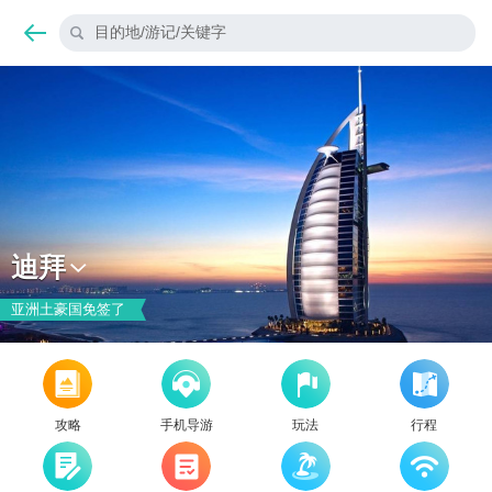
目的地/游记/关键字
迪拜
亚洲土豪国免签了
攻略
手机导游
玩法
行程