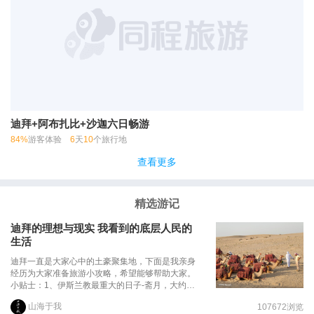
迪拜+阿布扎比+沙迦六日畅游
84%
游客体验
6
天
10
个旅行地
查看更多
精选游记
迪拜的理想与现实 我看到的底层人民的
生活
迪拜一直是大家心中的土豪聚集地，下面是我亲身
经历为大家准备旅游小攻略，希望能够帮助大家。
小贴士：1、伊斯兰教最重大的日子-斋月，大约在
每年的七月到九月之间，日期不定，为期一个月。
山海于我
107672浏览
斋月期间期间许多饭店都不开放，所以出行的时候