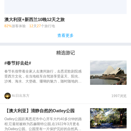
澳大利亚+新西兰10晚12天之旅
82%
游客体验
12
天
27
个旅行地
查看更多
精选游记
#春节好去处#
春节长假带着全家人去澳州旅行，去悉尼歌剧院感
受西方文化，在当地租车自驾游享受蓝天、阳光、
沙滩、海水、大堡礁、珊瑚的魅力，随时随地的拍
照心中最美的景色，在自然中体会异国风情，过一
个浪漫的、有特色的、不同地域风格的春节是最好
4c日出东方
1997浏览
的选择
【澳大利亚】清静自然的Oatley公园
Oatley公园距离悉尼市中心开车大约40多分钟的路
程,它最初被称为匹赫斯特公园,在1922年3月更名
为Oatley公园。公园里有一片保护完好的自然风景