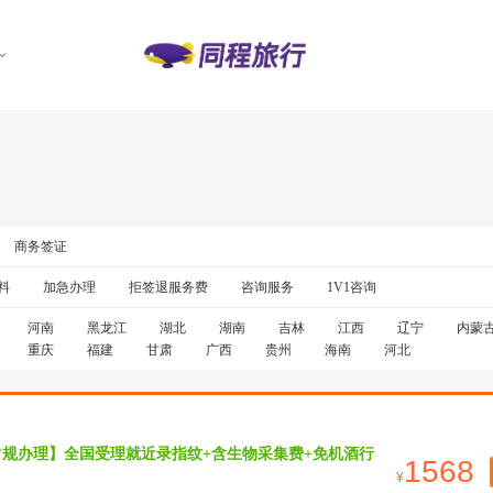
商务签证
料
加急办理
拒签退服务费
咨询服务
1V1咨询
河南
黑龙江
湖北
湖南
吉林
江西
辽宁
内蒙
重庆
福建
甘肃
广西
贵州
海南
河北
常规办理】全国受理就近录指纹+含生物采集费+免机酒行
1568