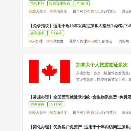
简化材料
拒签退服务费
1V1咨询
1328
人办理
96%
满意度
最早可办理
10-13
出行的签证
供应
【免录指纹】适用于近10年采集过加拿大指纹/14岁以下/
咨询服务
1V1咨询
94
人办理
96%
满意度
最早可办理
09-24
出行的签证
供应商
加拿大个人旅游签证多次
入境次数：多次（以领馆签发为准
签证有效期：以使领馆签发为准，
【常规办理】全国受理就近录指纹+含生物采集费+免机酒
咨询服务
1V1咨询
3666
人办理
96%
满意度
最早可办理
10-13
出行的签证
供应
【简化办理】优质客户免资产+适用于十年内访问过加拿