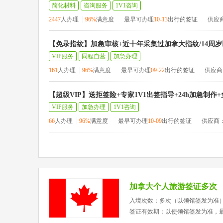
简化材料
咨询服务
1V1咨询
2447
人办理
96%
满意度
最早可办理
10-13
出行的签证
供应
【免录指纹】加急审核+近十年采集过加拿大指纹/14周岁
VIP服务
同程自营
加急办理
161
人办理
96%
满意度
最早可办理
09-22
出行的签证
供应商
【超级VIP】送拒签险+专家1V1出签指导+24h加急制作
VIP服务
加急办理
1V1咨询
66
人办理
96%
满意度
最早可办理
10-09
出行的签证
供应商
加拿大个人旅游签证多次
入境次数：多次（以领馆签发为准
签证有效期：以使领馆签发为准，