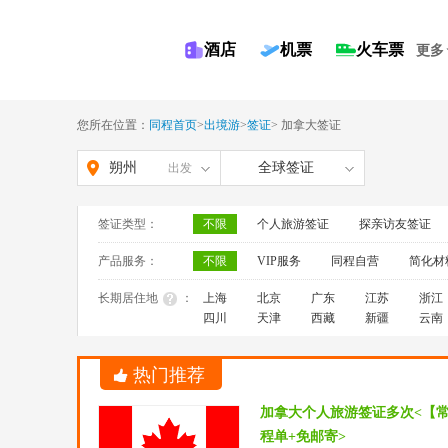
酒店
机票
火车票
更多
您所在位置：
同程首页
>
出境游
>
签证
>
加拿大签证
朔州
全球签证
出发
签证类型：
不限
个人旅游签证
探亲访友签证
产品服务：
不限
VIP服务
同程自营
简化材
长期居住地
：
上海
北京
广东
江苏
浙江
四川
天津
西藏
新疆
云南
热门推荐
加拿大个人旅游签证多次<【
程单+免邮寄>