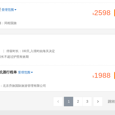
理
受理范围
2598
商：同程国旅
）
停留时长：180天,入境时由海关决定
最长不超过护照有效期
免机酒行程单
受理范围
1988
：北京乔旅国际旅游管理有限公司
1
2
3
跳转