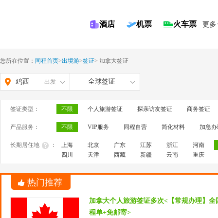
酒店
机票
火车票
更多
您所在位置：
同程首页
>
出境游
>
签证
>
加拿大签证
鸡西
全球签证
出发
签证类型：
不限
个人旅游签证
探亲访友签证
商务签证
产品服务：
不限
VIP服务
同程自营
简化材料
加急办
长期居住地
：
上海
北京
广东
江苏
浙江
河南
四川
天津
西藏
新疆
云南
重庆
热门推荐
加拿大个人旅游签证多次<【常规办理】全
程单+免邮寄>