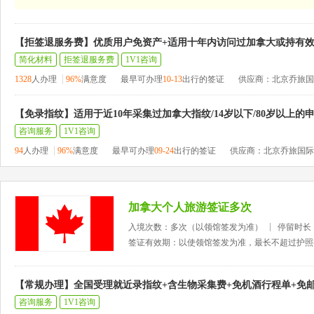
【拒签退服务费】优质用户免资产+适用十年内访问过加拿大或持有
简化材料
拒签退服务费
1V1咨询
1328
人办理
96%
满意度
最早可办理
10-13
出行的签证
供应商：北京乔旅国
【免录指纹】适用于近10年采集过加拿大指纹/14岁以下/80岁以上的
咨询服务
1V1咨询
94
人办理
96%
满意度
最早可办理
09-24
出行的签证
供应商：北京乔旅国际
加拿大个人旅游签证多次
入境次数：多次（以领馆签发为准）
停留时长
签证有效期：以使领馆签发为准，最长不超过护照
【常规办理】全国受理就近录指纹+含生物采集费+免机酒行程单+免
咨询服务
1V1咨询