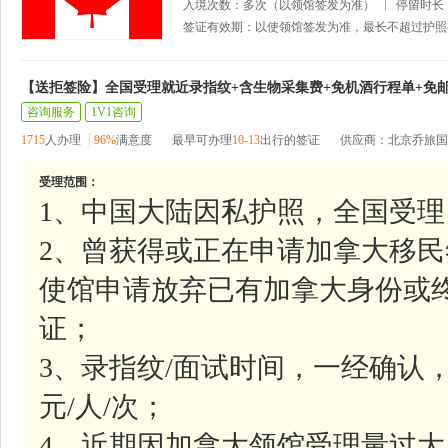
入境次数：多次（以领馆签发为准）
停留时长
签证有效期：以使领馆签发为准，最长不超过护照
【送拒签险】全国受理就近录指纹+含生物采集费+免机酒行程单+免
咨询服务
1V1咨询
1715
人办理
96%
满意度
最早可办理
10-13
出行的签证
供应商：北京乔旅国
受理范围：
1、中国大陆因私护照，全国受理
2、曾获得或正在申请加拿大移民
使馆申请放弃已有加拿大身份或
证；
3、录指纹/面试时间，一经确认，
元/人/次；
4、近期因加拿大领馆受理量过