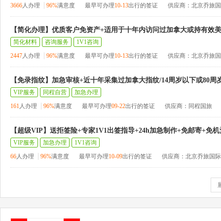
3666
人办理
96%
满意度
最早可办理
10-13
出行的签证
供应商：北京乔旅国
【简化办理】优质客户免资产+适用于十年内访问过加拿大或持有效
简化材料
咨询服务
1V1咨询
2447
人办理
96%
满意度
最早可办理
10-13
出行的签证
供应商：北京乔旅国
【免录指纹】加急审核+近十年采集过加拿大指纹/14周岁以下或80周
VIP服务
同程自营
加急办理
161
人办理
96%
满意度
最早可办理
09-22
出行的签证
供应商：同程国旅
【超级VIP】送拒签险+专家1V1出签指导+24h加急制作+免邮寄+免
VIP服务
加急办理
1V1咨询
66
人办理
96%
满意度
最早可办理
10-09
出行的签证
供应商：北京乔旅国际