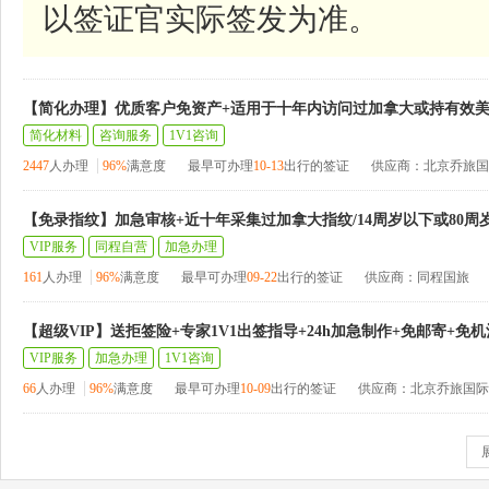
以签证官实际签发为准。
【简化办理】优质客户免资产+适用于十年内访问过加拿大或持有效
简化材料
咨询服务
1V1咨询
2447
人办理
96%
满意度
最早可办理
10-13
出行的签证
供应商：北京乔旅国
【免录指纹】加急审核+近十年采集过加拿大指纹/14周岁以下或80周
VIP服务
同程自营
加急办理
161
人办理
96%
满意度
最早可办理
09-22
出行的签证
供应商：同程国旅
【超级VIP】送拒签险+专家1V1出签指导+24h加急制作+免邮寄+免
VIP服务
加急办理
1V1咨询
66
人办理
96%
满意度
最早可办理
10-09
出行的签证
供应商：北京乔旅国际