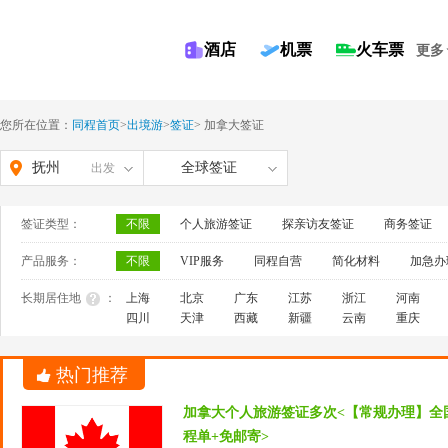
酒店
机票
火车票
更多
您所在位置：
同程首页
>
出境游
>
签证
>
加拿大签证
抚州
全球签证
出发
签证类型：
不限
个人旅游签证
探亲访友签证
商务签证
产品服务：
不限
VIP服务
同程自营
简化材料
加急办
长期居住地
：
上海
北京
广东
江苏
浙江
河南
四川
天津
西藏
新疆
云南
重庆
热门推荐
加拿大个人旅游签证多次<【常规办理】全
程单+免邮寄>