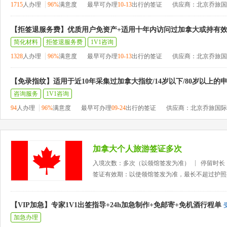
1715
人办理
96%
满意度
最早可办理
10-13
出行的签证
供应商：北京乔旅国
【拒签退服务费】优质用户免资产+适用十年内访问过加拿大或持有
简化材料
拒签退服务费
1V1咨询
1328
人办理
96%
满意度
最早可办理
10-13
出行的签证
供应商：北京乔旅国
【免录指纹】适用于近10年采集过加拿大指纹/14岁以下/80岁以上的
咨询服务
1V1咨询
94
人办理
96%
满意度
最早可办理
09-24
出行的签证
供应商：北京乔旅国际
加拿大个人旅游签证多次
入境次数：多次（以领馆签发为准）
停留时长
签证有效期：以使领馆签发为准，最长不超过护照
【VIP加急】专家1V1出签指导+24h加急制作+免邮寄+免机酒行程单
加急办理