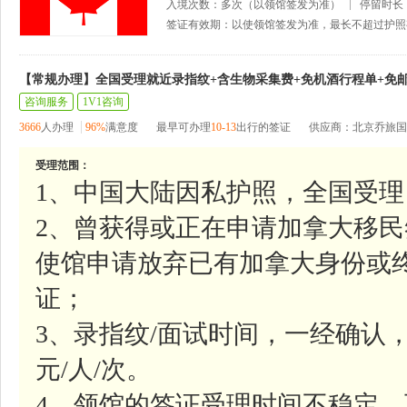
入境次数：多次（以领馆签发为准）
停留时长
签证有效期：以使领馆签发为准，最长不超过护照
【常规办理】全国受理就近录指纹+含生物采集费+免机酒行程单+免
咨询服务
1V1咨询
3666
人办理
96%
满意度
最早可办理
10-13
出行的签证
供应商：北京乔旅国
受理范围：
1、中国大陆因私护照，全国受理
2、曾获得或正在申请加拿大移民
使馆申请放弃已有加拿大身份或
证；
3、录指纹/面试时间，一经确认，
元/人/次。
4、领馆的签证受理时间不稳定