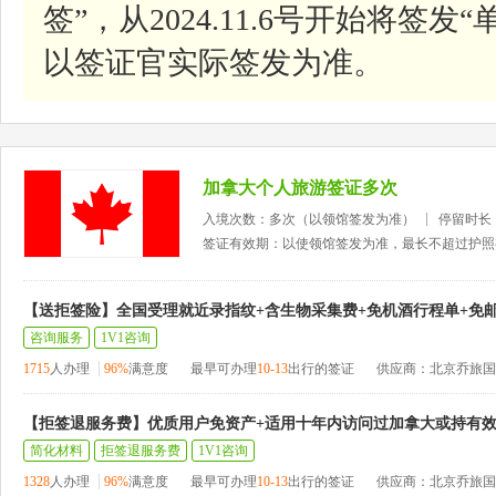
签”，从2024.11.6号开始将签
以签证官实际签发为准。
加拿大个人旅游签证多次
入境次数：多次（以领馆签发为准）
停留时长
签证有效期：以使领馆签发为准，最长不超过护照
【送拒签险】全国受理就近录指纹+含生物采集费+免机酒行程单+免
咨询服务
1V1咨询
1715
人办理
96%
满意度
最早可办理
10-13
出行的签证
供应商：北京乔旅国
【拒签退服务费】优质用户免资产+适用十年内访问过加拿大或持有
简化材料
拒签退服务费
1V1咨询
1328
人办理
96%
满意度
最早可办理
10-13
出行的签证
供应商：北京乔旅国