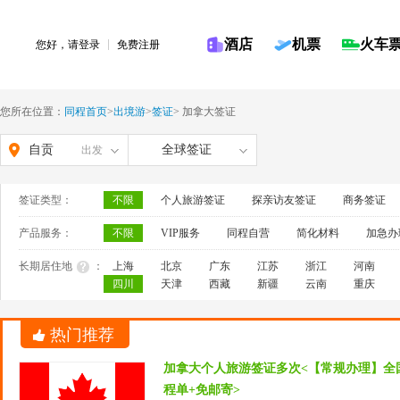
酒店
机票
火车
您好，请
登录
免费注册
您所在位置：
同程首页
>
出境游
>
签证
>
加拿大签证
自贡
全球签证
出发
签证类型：
不限
个人旅游签证
探亲访友签证
商务签证
产品服务：
不限
VIP服务
同程自营
简化材料
加急办
长期居住地
：
上海
北京
广东
江苏
浙江
河南
四川
天津
西藏
新疆
云南
重庆
热门推荐
加拿大个人旅游签证多次<【常规办理】全
程单+免邮寄>