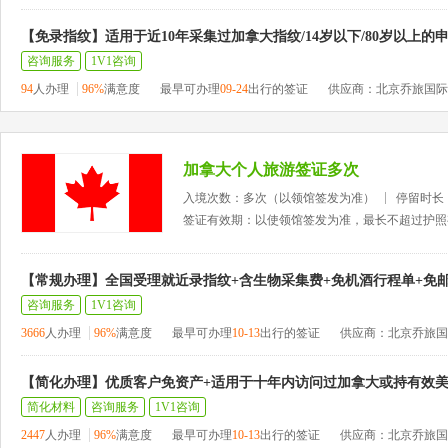
【免录指纹】适用于近10年采集过加拿大指纹/14岁以下/80岁以上的
咨询服务
1V1咨询
94
人办理
96%
满意度
最早可办理
09-24
出行的签证
供应商：北京乔旅国际
加拿大个人旅游签证多次
入境次数：多次（以领馆签发为准）
停留时长
签证有效期：以使领馆签发为准，最长不超过护照
【常规办理】全国受理就近录指纹+含生物采集费+免机酒行程单+免
咨询服务
1V1咨询
3666
人办理
96%
满意度
最早可办理
10-13
出行的签证
供应商：北京乔旅国
【简化办理】优质客户免资产+适用于十年内访问过加拿大或持有效
简化材料
咨询服务
1V1咨询
2447
人办理
96%
满意度
最早可办理
10-13
出行的签证
供应商：北京乔旅国