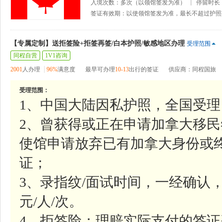
入境次数：多次（以领馆签发为准）
停留时长
签证有效期：以使领馆签发为准，最长不超过护照
【专属定制】送拒签险+拒签再签/白本护照/敏感地区办理
受理范围
同程自营
1V1咨询
2001
人办理
96%
满意度
最早可办理
10-13
出行的签证
供应商：同程国旅
受理范围：
1、中国大陆因私护照，全国受理
2、曾获得或正在申请加拿大移民
使馆申请放弃已有加拿大身份或
证；
3、录指纹/面试时间，一经确认，
元/人/次。
4、拒签险：理赔实际支付的签证费