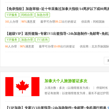
【免录指纹】加急审核+近十年采集过加拿大指纹/14周岁以下或80周
VIP服务
同程自营
加急办理
161
人办理
96%
满意度
最早可办理
09-22
出行的签证
供应商：同程国旅
【超级VIP】送拒签险+专家1V1出签指导+24h加急制作+免邮寄+免
VIP服务
加急办理
1V1咨询
66
人办理
96%
满意度
最早可办理
10-09
出行的签证
供应商：北京乔旅国际
加拿大个人旅游签证多次
入境次数：多次（以领馆签发为准）
停留时长
签证有效期：以使领馆签发为准，最长不超过护照
【VIP加急】专家1V1出签指导+24h加急制作+免邮寄+免机酒行程单