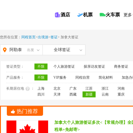
酒店
机票
火车票
更多
您所在位置：
同程首页
>
出境游
>
签证
>
加拿大签证
阿勒泰
全球签证
出发
签证类型：
不限
个人旅游签证
探亲访友签证
商务签证
产品服务：
不限
VIP服务
同程自营
简化材料
加急办
长期居住地
：
上海
北京
广东
江苏
浙江
河南
四川
天津
西藏
新疆
云南
重庆
热门推荐
加拿大个人旅游签证多次<【常规办理】全
程单+免邮寄>