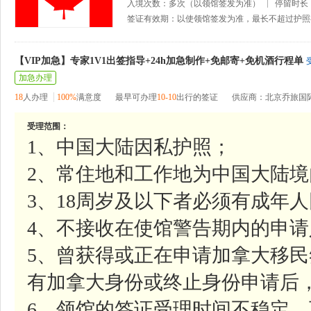
入境次数：多次（以领馆签发为准）
停留时长
签证有效期：以使领馆签发为准，最长不超过护照
【VIP加急】专家1V1出签指导+24h加急制作+免邮寄+免机酒行程单
加急办理
18
人办理
100%
满意度
最早可办理
10-10
出行的签证
供应商：北京乔旅国
受理范围：
1、中国大陆因私护照；
2、常住地和工作地为中国大陆境
3、18周岁及以下者必须有成年
4、不接收在使馆警告期内的申请
5、曾获得或正在申请加拿大移民
有加拿大身份或终止身份申请后
6、领馆的签证受理时间不稳定