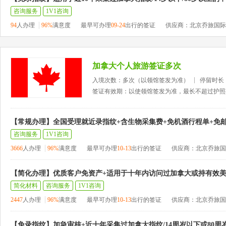
咨询服务
1V1咨询
94
人办理
96%
满意度
最早可办理
09-24
出行的签证
供应商：北京乔旅国际
加拿大个人旅游签证多次
入境次数：多次（以领馆签发为准）
停留时长
签证有效期：以使领馆签发为准，最长不超过护照
【常规办理】全国受理就近录指纹+含生物采集费+免机酒行程单+免
咨询服务
1V1咨询
3666
人办理
96%
满意度
最早可办理
10-13
出行的签证
供应商：北京乔旅国
【简化办理】优质客户免资产+适用于十年内访问过加拿大或持有效
简化材料
咨询服务
1V1咨询
2447
人办理
96%
满意度
最早可办理
10-13
出行的签证
供应商：北京乔旅国
【免录指纹】加急审核+近十年采集过加拿大指纹/14周岁以下或80周