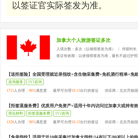
以签证官实际签发为准。
加拿大个人旅游签证多次
入境次数：多次（以领馆签发为准）
停留时长
签证有效期：以使领馆签发为准，最长不超过护照
【送拒签险】全国受理就近录指纹+含生物采集费+免机酒行程单+免
咨询服务
1V1咨询
1715
人办理
96%
满意度
最早可办理
10-13
出行的签证
供应商：北京乔旅国
【拒签退服务费】优质用户免资产+适用十年内访问过加拿大或持有
简化材料
拒签退服务费
1V1咨询
1328
人办理
96%
满意度
最早可办理
10-13
出行的签证
供应商：北京乔旅国
【免录指纹】适用于近10年采集过加拿大指纹/14岁以下/80岁以上的