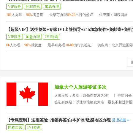
VIP服务
同程自营
加急办理
161
人办理
96%
满意度
最早可办理
09-22
出行的签证
供应商：同程国旅
【超级VIP】送拒签险+专家1V1出签指导+24h加急制作+免邮寄+免
VIP服务
加急办理
1V1咨询
66
人办理
96%
满意度
最早可办理
10-09
出行的签证
供应商：北京乔旅国际
加拿大个人旅游签证多次
入境次数：多次（以领馆签发为准）
停留时长
签证有效期：以使领馆签发为准，最长不超过护照
【专属定制】送拒签险+拒签再签/白本护照/敏感地区办理
受理范围
同程自营
1V1咨询