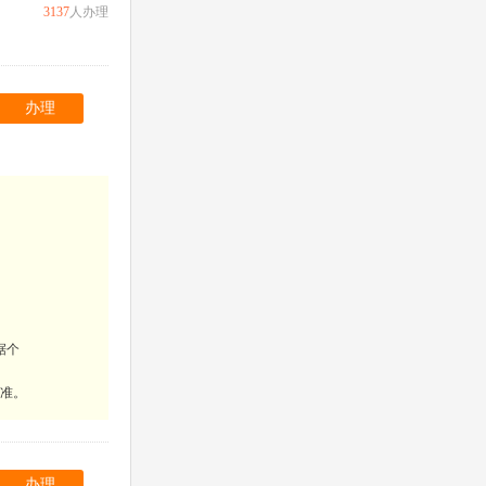
3137
人办理
办理
据个
为准。
办理