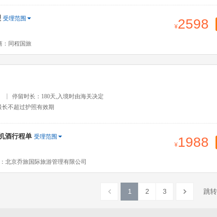
理
受理范围
2598
商：同程国旅
）
停留时长：180天,入境时由海关决定
最长不超过护照有效期
免机酒行程单
受理范围
1988
：北京乔旅国际旅游管理有限公司
1
2
3
跳转