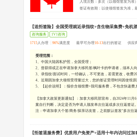
入境次数：多次（以领馆签发为准
签证有效期：以使领馆签发为准，
【送拒签险】全国受理就近录指纹+含生物采集费+免机酒
咨询服务
1V1咨询
1715
人办理
96%
满意度
最早可办理
10-13
出行的签证
供应
受理范围：
1、中国大陆因私护照，全国受理；
2、曾获得或正在申请加拿大移民签/枫叶卡的申请者，须本人
3、录指纹/面试时间，一经确认，不可更改，若需更改，收费200
4、近期因加拿大领馆受理量过大，您的签证受理时间因使馆
5、【起价说明】：报价含领馆费+我司服务费，不包含快递费,
【加拿大政策更新通知】：加拿大移民部宣布，自2024年11
案自行判断，决定是否为申请人颁发单次往返或多次往返签证
注：申请加拿大个签/商务/探亲访友签，之前默认签发“多次往返签
【拒签退服务费】优质用户免资产+适用十年内访问过加