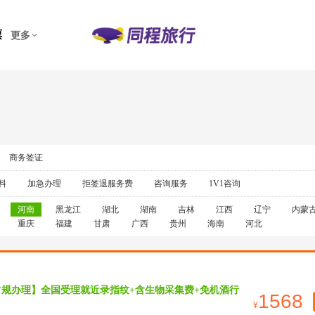
票
更多
商务签证
料
加急办理
拒签退服务费
咨询服务
1V1咨询
河南
黑龙江
湖北
湖南
吉林
江西
辽宁
内蒙
重庆
福建
甘肃
广西
贵州
海南
河北
常规办理】全国受理就近录指纹+含生物采集费+免机酒行
1568