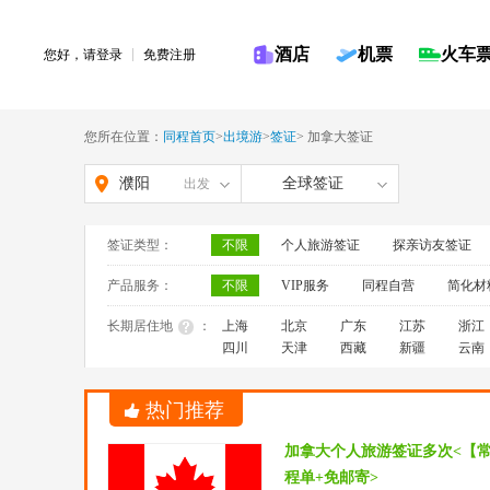
酒店
机票
火车
您好，请
登录
免费注册
您所在位置：
同程首页
>
出境游
>
签证
>
加拿大签证
濮阳
全球签证
出发
签证类型：
不限
个人旅游签证
探亲访友签证
产品服务：
不限
VIP服务
同程自营
简化材
长期居住地
：
上海
北京
广东
江苏
浙江
四川
天津
西藏
新疆
云南
热门推荐
加拿大个人旅游签证多次<【
程单+免邮寄>