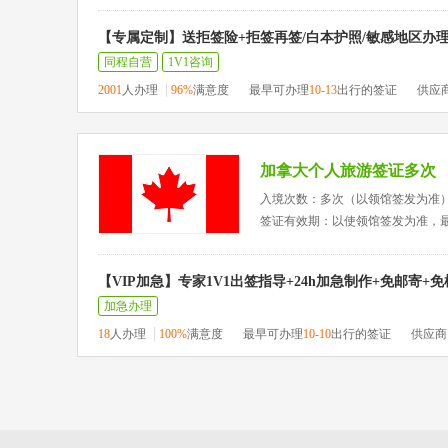
【专属定制】送拒签险+拒签再签/白本护照/敏感地区办
同程自营
1V1咨询
2001
人办理
96%
满意度
最早可办理
10-13
出行的签证
供应
加拿大个人旅游签证多次
入境次数：多次（以领馆签发为准
签证有效期：以使领馆签发为准，
【VIP加急】专家1V1出签指导+24h加急制作+免邮寄+
加急办理
18
人办理
100%
满意度
最早可办理
10-10
出行的签证
供应商