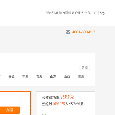
我的订单
我的同程
客户服务
合作中心
4001-899-812
多选
古
安徽
宁夏
青海
山东
山西
陕西
99%
出签成功率：
已超过
1693275
人成功办理
办理