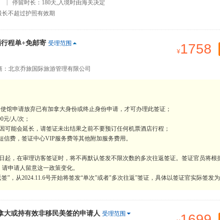
）
停留时长：180天,入境时由海关决定
最长不超过护照有效期
行程单+免邮寄
受理范围
1758
商：北京乔旅国际旅游管理有限公司
向使馆申请放弃已有加拿大身份或终止身份申请，才可办理此签证；
元/人/次；
原因可能会延长，请签证未出结果之前不要预订任何机票酒店行程；
短信费，签证中心VIP服务费等其他附加服务费用。
月6日起，在审理访客签证时，将不再默认签发不限次数的多次往返签证。签证官员将根
。请申请人留意这一政策变化。
”，从2024.11.6号开始将签发“单次"或者"多次往返”签证，具体以签证官实际签发
拿大或持有效非移民美签的申请人
受理范围
1699