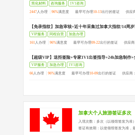
简化材料
咨询服务
1V1咨询
2447
人办理
96%
满意度
最早可办理
10-13
出行的签证
供应
【免录指纹】加急审核+近十年采集过加拿大指纹/14周岁
VIP服务
同程自营
加急办理
161
人办理
96%
满意度
最早可办理
09-22
出行的签证
供应商
【超级VIP】送拒签险+专家1V1出签指导+24h加急制作
VIP服务
加急办理
1V1咨询
66
人办理
96%
满意度
最早可办理
10-09
出行的签证
供应商
加拿大个人旅游签证多次
入境次数：多次（以领馆签发为准
签证有效期：以使领馆签发为准，