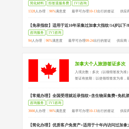
简化材料
拒签退服务费
1V1咨询
1328
人办理
96%
满意度
最早可办理
10-13
出行的签证
供应
【免录指纹】适用于近10年采集过加拿大指纹/14岁以下/
咨询服务
1V1咨询
94
人办理
96%
满意度
最早可办理
09-24
出行的签证
供应商
加拿大个人旅游签证多次
入境次数：多次（以领馆签发为准
签证有效期：以使领馆签发为准，
【常规办理】全国受理就近录指纹+含生物采集费+免机酒
咨询服务
1V1咨询
3666
人办理
96%
满意度
最早可办理
10-13
出行的签证
供应
【简化办理】优质客户免资产+适用于十年内访问过加拿