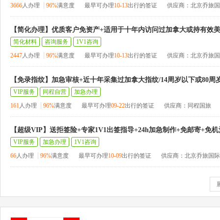
3666
人办理
96%
满意度
最早可办理
10-13
出行的签证
供应商：北京乔旅国
【简化办理】优质客户免资产+适用于十年内访问过加拿大或持有效
简化材料
咨询服务
1V1咨询
2447
人办理
96%
满意度
最早可办理
10-13
出行的签证
供应商：北京乔旅国
【免录指纹】加急审核+近十年采集过加拿大指纹/14周岁以下或80周
VIP服务
同程自营
加急办理
161
人办理
96%
满意度
最早可办理
09-22
出行的签证
供应商：同程国旅
【超级VIP】送拒签险+专家1V1出签指导+24h加急制作+免邮寄+免
VIP服务
加急办理
1V1咨询
66
人办理
96%
满意度
最早可办理
10-09
出行的签证
供应商：北京乔旅国际