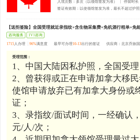
入境次数：多次（以领馆签发为准）
停留时长
签证有效期：以使领馆签发为准，最长不超过护照
【送拒签险】全国受理就近录指纹+含生物采集费+免机酒行程单+免
咨询服务
1V1咨询
1715
人办理
96%
满意度
最早可办理
10-13
出行的签证
供应商：北京乔旅国
受理范围：
1、中国大陆因私护照，全国受理
2、曾获得或正在申请加拿大移民
使馆申请放弃已有加拿大身份或
证；
3、录指纹/面试时间，一经确认，
元/人/次；
4、近期因加拿大领馆受理量过