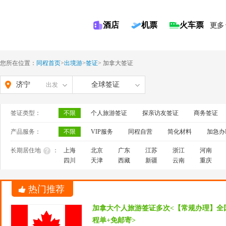
酒店
机票
火车票
更多
您所在位置：
同程首页
>
出境游
>
签证
>
加拿大签证
济宁
全球签证
出发
签证类型：
不限
个人旅游签证
探亲访友签证
商务签证
产品服务：
不限
VIP服务
同程自营
简化材料
加急办
长期居住地
：
上海
北京
广东
江苏
浙江
河南
四川
天津
西藏
新疆
云南
重庆
热门推荐
加拿大个人旅游签证多次<【常规办理】全
程单+免邮寄>