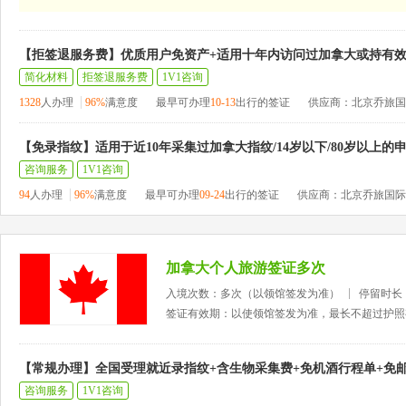
【拒签退服务费】优质用户免资产+适用十年内访问过加拿大或持有
简化材料
拒签退服务费
1V1咨询
1328
人办理
96%
满意度
最早可办理
10-13
出行的签证
供应商：北京乔旅国
【免录指纹】适用于近10年采集过加拿大指纹/14岁以下/80岁以上的
咨询服务
1V1咨询
94
人办理
96%
满意度
最早可办理
09-24
出行的签证
供应商：北京乔旅国际
加拿大个人旅游签证多次
入境次数：多次（以领馆签发为准）
停留时长
签证有效期：以使领馆签发为准，最长不超过护照
【常规办理】全国受理就近录指纹+含生物采集费+免机酒行程单+免
咨询服务
1V1咨询