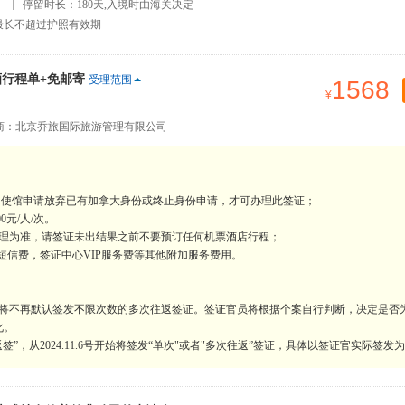
）
停留时长：180天,入境时由海关决定
最长不超过护照有效期
行程单+免邮寄
受理范围
1568
商：北京乔旅国际旅游管理有限公司
向使馆申请放弃已有加拿大身份或终止身份申请，才可办理此签证；
元/人/次。
受理为准，请签证未出结果之前不要预订任何机票酒店行程；
短信费，签证中心VIP服务费等其他附加服务费用。
时，将不再默认签发不限次数的多次往返签证。签证官员将根据个案自行判断，决定是否
化。
”，从2024.11.6号开始将签发“单次"或者"多次往返”签证，具体以签证官实际签发