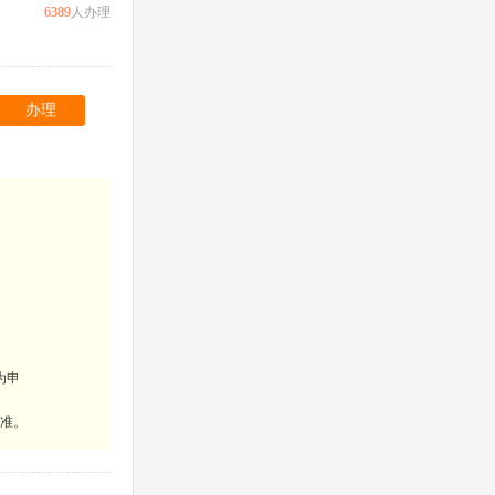
6389
人办理
办理
为申
为准。