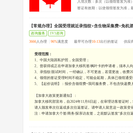
入境次数：多次（以领馆签发为准
签证有效期：以使领馆签发为准，
【常规办理】全国受理就近录指纹+含生物采集费+免机酒
咨询服务
1V1咨询
3666
人办理
96%
满意度
最早可办理
10-13
出行的签证
供应
受理范围：
1、中国大陆因私护照，全国受理；
2、曾获得或正在申请加拿大移民签/枫叶卡的申请者，须本人
3、录指纹/面试时间，一经确认，不可更改，若需更改，收费200
4、领馆的签证受理时间不稳定，可能会延期，具体已领馆通
5、【起价说明】：报价含领馆费+我司服务费，不包含快递费,
【加拿大政策更新通知】：
加拿大移民部宣布，自2024年11月6日起，在审理访客签证
请人颁发单次往返或多次往返签证。请申请人留意这一政策变
注：申请加拿大个签/商务/探亲访友签，之前默认签发“多次往返签