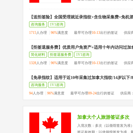
【送拒签险】全国受理就近录指纹+含生物采集费+免机酒
咨询服务
1V1咨询
1715
人办理
96%
满意度
最早可办理
10-13
出行的签证
供应
【拒签退服务费】优质用户免资产+适用十年内访问过加
简化材料
拒签退服务费
1V1咨询
1328
人办理
96%
满意度
最早可办理
10-13
出行的签证
供应
【免录指纹】适用于近10年采集过加拿大指纹/14岁以下/
咨询服务
1V1咨询
94
人办理
96%
满意度
最早可办理
09-24
出行的签证
供应商
加拿大个人旅游签证多次
入境次数：多次（以领馆签发为准
签证有效期：以使领馆签发为准，