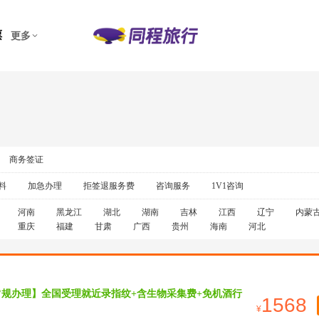
票
更多
商务签证
料
加急办理
拒签退服务费
咨询服务
1V1咨询
河南
黑龙江
湖北
湖南
吉林
江西
辽宁
内蒙
重庆
福建
甘肃
广西
贵州
海南
河北
常规办理】全国受理就近录指纹+含生物采集费+免机酒行
1568