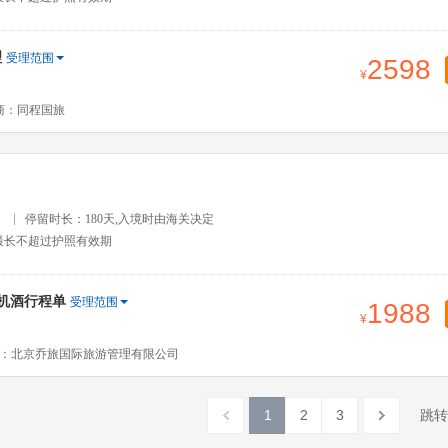
理
受理范围
2598
商：同程国旅
）
停留时长：180天,入境时由海关决定
最长不超过护照有效期
免机酒行程单
受理范围
1988
：北京乔旅国际旅游管理有限公司
1
2
3
跳转