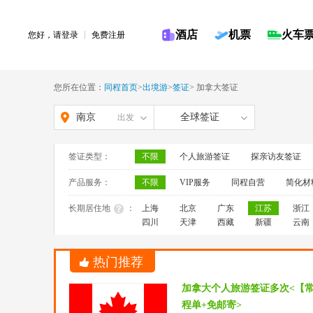
酒店
机票
火车
您好，请
登录
免费注册
您所在位置：
同程首页
>
出境游
>
签证
>
加拿大签证
南京
全球签证
出发
签证类型：
不限
个人旅游签证
探亲访友签证
产品服务：
不限
VIP服务
同程自营
简化材
长期居住地
：
上海
北京
广东
江苏
浙江
四川
天津
西藏
新疆
云南
热门推荐
加拿大个人旅游签证多次<【
程单+免邮寄>