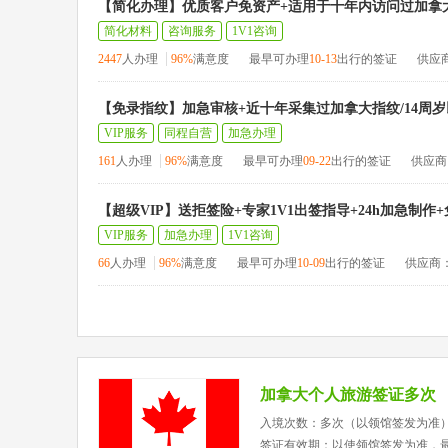
【简化办理】优质客户免资产+适用于十年内访问过加拿
简化材料
咨询服务
1V1咨询
2447
人办理
96%
满意度
最早可办理
10-13
出行的签证
供应
【免录指纹】加急审核+近十年采集过加拿大指纹/14周岁
VIP服务
同程自营
加急办理
161
人办理
96%
满意度
最早可办理
09-22
出行的签证
供应商
【超级VIP】送拒签险+专家1V1出签指导+24h加急制作
VIP服务
加急办理
1V1咨询
66
人办理
96%
满意度
最早可办理
10-09
出行的签证
供应商
加拿大个人旅游签证多次
入境次数：多次（以领馆签发为准
签证有效期：以使领馆签发为准，