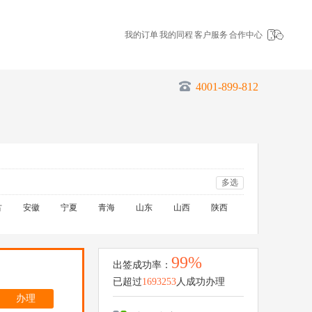
我的订单
我的同程
客户服务
合作中心
4001-899-812
多选
古
安徽
宁夏
青海
山东
山西
陕西
99%
出签成功率：
已超过
1693253
人成功办理
办理