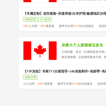
【专属定制】送拒签险+拒签再签/白本护照/敏感地区办
同程自营
1V1咨询
2001
人办理
96%
满意度
最早可办理
10-13
出行的签证
供应
加拿大个人旅游签证多次
入境次数：多次（以领馆签发为准
签证有效期：以使领馆签发为准，
【VIP加急】专家1V1出签指导+24h加急制作+免邮寄+
加急办理
18
人办理
100%
满意度
最早可办理
10-10
出行的签证
供应商