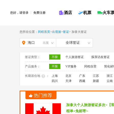
酒店
机票
火车
您好，请
登录
免费注册
您所在位置：
同程首页
>
出境游
>
签证
>
加拿大签证
海口
全球签证
出发
签证类型：
不限
个人旅游签证
探亲访友签证
产品服务：
不限
VIP服务
同程自营
简化材
长期居住地
：
上海
北京
广东
江苏
浙江
四川
天津
西藏
新疆
云南
热门推荐
加拿大个人旅游签证多次<【
程单+免邮寄>