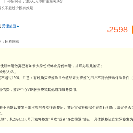
）
停留时长：180天,入境时由海关决定
最长不超过护照有效期
理
受理范围
2598
商：同程国旅
向使馆申请放弃已有加拿大身份或终止身份申请，才可办理此签证；
元/人/次。
最高不超过1500。注意：有过购买拒签险且办签结果为拒签的用户不符合赠送保险条件
短信费，签证中心VIP服务费等其他附加服务费用。
时，将不再默认签发不限次数的多次往返签证。签证官员将根据个案自行判断，决定是否
化。
”，从2024.11.6号开始将签发“单次"或者"多次往返”签证，具体以签证官实际签发