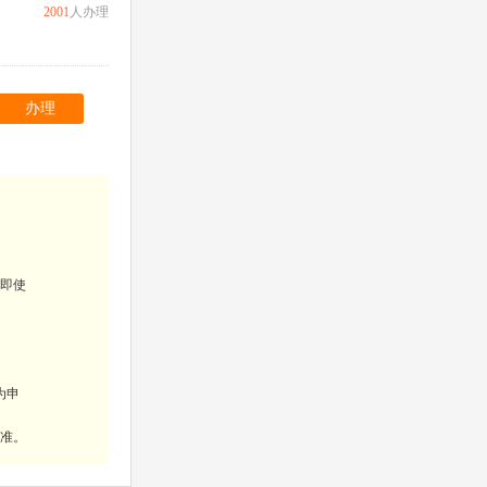
2001
人办理
办理
（即使
为申
为准。