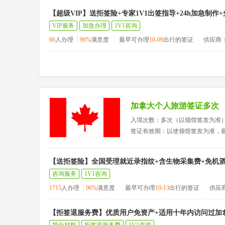
【超级VIP】送拒签险+专家1V1出签指导+24h加急制作
VIP服务
加急办理
1V1咨询
66
人办理
96%
满意度
最早可办理
10-09
出行的签证
供应商
加拿大个人旅游签证多次
入境次数：多次（以领馆签发为准
签证有效期：以使领馆签发为准，
【送拒签险】全国受理就近录指纹+含生物采集费+免机酒
咨询服务
1V1咨询
1715
人办理
96%
满意度
最早可办理
10-13
出行的签证
供应
【拒签退服务费】优质用户免资产+适用十年内访问过加