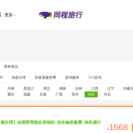
票
更多
商务签证
料
加急办理
拒签退服务费
咨询服务
1V1咨询
河南
黑龙江
湖北
湖南
吉林
江西
辽宁
内蒙
重庆
福建
甘肃
广西
贵州
海南
河北
常规办理】全国受理就近录指纹+含生物采集费+免机酒行
1568