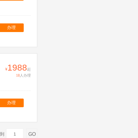
办理
1988
起
18
人办理
办理
GO
到