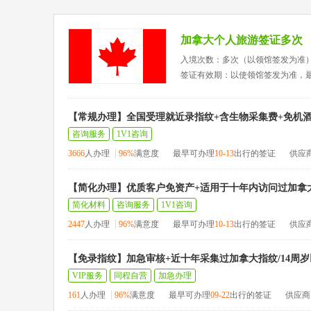
加拿大个人旅游签证多次
入境次数：多次（以领馆签发为准
签证有效期：以使领馆签发为准，
【常规办理】全国受理就近录指纹+含生物采集费+免机酒
咨询服务
1V1咨询
3666
人办理
96%
满意度
最早可办理
10-13
出行的签证
供应
【简化办理】优质客户免资产+适用于十年内访问过加拿
简化材料
咨询服务
1V1咨询
2447
人办理
96%
满意度
最早可办理
10-13
出行的签证
供应
【免录指纹】加急审核+近十年采集过加拿大指纹/14周岁
VIP服务
同程自营
加急办理
161
人办理
96%
满意度
最早可办理
09-22
出行的签证
供应商