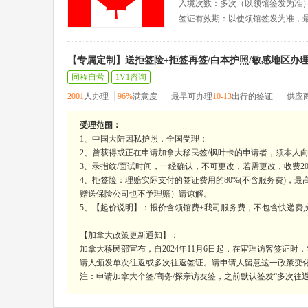
入境次数：多次（以领馆签发为准
签证有效期：以使领馆签发为准，
【专属定制】送拒签险+拒签再签/白本护照/敏感地区办
同程自营
1V1咨询
2001
人办理
96%
满意度
最早可办理
10-13
出行的签证
供应
受理范围：
1、中国大陆因私护照，全国受理；
2、曾获得或正在申请加拿大移民签/枫叶卡的申请者，须本人
3、录指纹/面试时间，一经确认，不可更改，若需更改，收费200
4、拒签险：理赔实际支付的签证费用的80%(不含服务费)，
赠送保险公司也不予理赔）请谅解。
5、【起价说明】：报价含领馆费+我司服务费，不包含快递费,
【加拿大政策更新通知】：
加拿大移民部宣布，自2024年11月6日起，在审理访客签证
请人颁发单次往返或多次往返签证。请申请人留意这一政策变
注：申请加拿大个签/商务/探亲访友签，之前默认签发“多次往返签