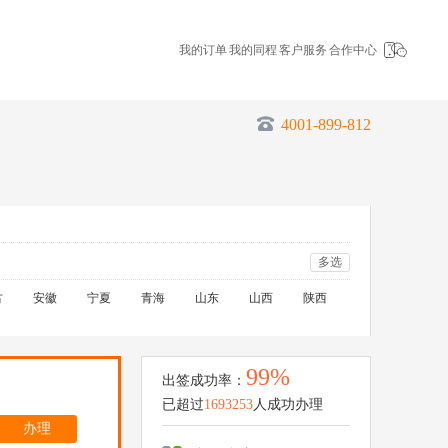
我的订单
我的同程
客户服务
合作中心
4001-899-812
多选
古
安徽
宁夏
青海
山东
山西
陕西
99%
出签成功率：
已超过
1693253
人成功办理
办理