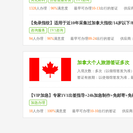
简化材料
拒签退服务费
1V1咨询
1328
人办理
96%
满意度
最早可办理
10-13
出行的签证
供应
【免录指纹】适用于近10年采集过加拿大指纹/14岁以下/
咨询服务
1V1咨询
94
人办理
96%
满意度
最早可办理
09-24
出行的签证
供应商
加拿大个人旅游签证多次
入境次数：多次（以领馆签发为准
签证有效期：以使领馆签发为准，
【VIP加急】专家1V1出签指导+24h加急制作+免邮寄+
加急办理
18
人办理
100%
满意度
最早可办理
10-10
出行的签证
供应商