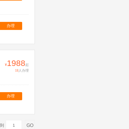
办理
1988
起
18
人办理
办理
GO
到