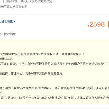
）
停留时长：180天,入境时由海关决定
最长不超过护照有效期
理
受理范围
2598
商：同程国旅
向使馆申请放弃已有加拿大身份或终止身份申请，才可办理此签证；
元/人/次。
最高不超过1500。注意：有过购买拒签险且办签结果为拒签的用户不符合赠送保险条件
短信费，签证中心VIP服务费等其他附加服务费用。
时，将不再默认签发不限次数的多次往返签证。签证官员将根据个案自行判断，决定是否
化。
”，从2024.11.6号开始将签发“单次"或者"多次往返”签证，具体以签证官实际签发