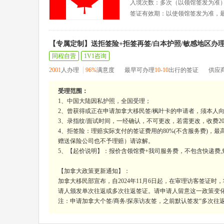
入境次数：多次（以领馆签发为准
签证有效期：以使领馆签发为准，
【专属定制】送拒签险+拒签再签/白本护照/敏感地区办
同程自营
1V1咨询
2001
人办理
96%
满意度
最早可办理
10-10
出行的签证
供应
受理范围：
1、中国大陆因私护照，全国受理；
2、曾获得或正在申请加拿大移民签/枫叶卡的申请者，须本人
3、录指纹/面试时间，一经确认，不可更改，若需更改，收费200
4、拒签险：理赔实际支付的签证费用的80%(不含服务费)，
赠送保险公司也不予理赔）请谅解。
5、【起价说明】：报价含领馆费+我司服务费，不包含快递费,
【加拿大政策更新通知】：
加拿大移民部宣布，自2024年11月6日起，在审理访客签证
请人颁发单次往返或多次往返签证。请申请人留意这一政策变
注：申请加拿大个签/商务/探亲访友签，之前默认签发“多次往返签