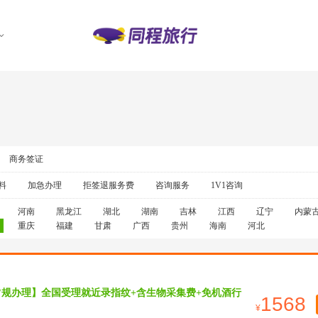
商务签证
料
加急办理
拒签退服务费
咨询服务
1V1咨询
河南
黑龙江
湖北
湖南
吉林
江西
辽宁
内蒙
重庆
福建
甘肃
广西
贵州
海南
河北
常规办理】全国受理就近录指纹+含生物采集费+免机酒行
1568