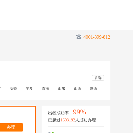
4001-899-812
多选
古
安徽
宁夏
青海
山东
山西
陕西
99%
出签成功率：
已超过
1693192
人成功办理
办理