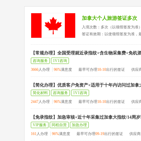
加拿大个人旅游签证多次
入境次数：多次（以领馆签发为准
签证有效期：以使领馆签发为准，
【常规办理】全国受理就近录指纹+含生物采集费+免机酒
咨询服务
1V1咨询
3666
人办理
96%
满意度
最早可办理
10-10
出行的签证
供应
【简化办理】优质客户免资产+适用于十年内访问过加拿
简化材料
咨询服务
1V1咨询
2447
人办理
96%
满意度
最早可办理
10-10
出行的签证
供应
【免录指纹】加急审核+近十年采集过加拿大指纹/14周岁
VIP服务
同程自营
加急办理
161
人办理
96%
满意度
最早可办理
09-19
出行的签证
供应商