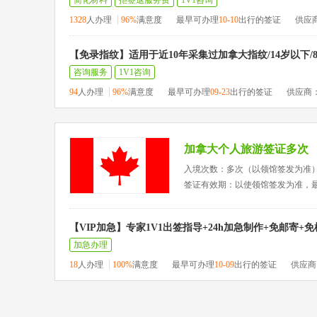
简化材料
拒签退服务费
1V1咨询
1328
人办理
96%
满意度
最早可办理
10-10
出行的签证
供应
【免录指纹】适用于近10年采集过加拿大指纹/14岁以下/
咨询服务
1V1咨询
94
人办理
96%
满意度
最早可办理
09-23
出行的签证
供应商
加拿大个人旅游签证多次
入境次数：多次（以领馆签发为准
签证有效期：以使领馆签发为准，
【VIP加急】专家1V1出签指导+24h加急制作+免邮寄+
加急办理
18
人办理
100%
满意度
最早可办理
10-09
出行的签证
供应商