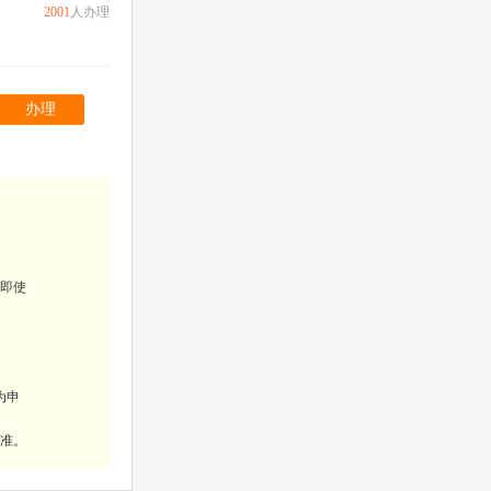
2001
人办理
办理
（即使
为申
为准。