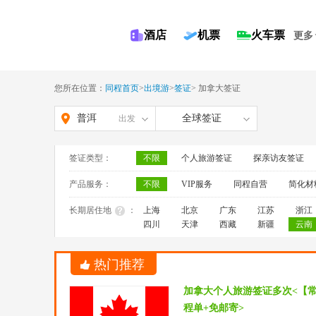
酒店
机票
火车票
更多
您所在位置：
同程首页
>
出境游
>
签证
>
加拿大签证
普洱
全球签证
出发
签证类型：
不限
个人旅游签证
探亲访友签证
产品服务：
不限
VIP服务
同程自营
简化材
长期居住地
：
上海
北京
广东
江苏
浙江
四川
天津
西藏
新疆
云南
热门推荐
加拿大个人旅游签证多次<【
程单+免邮寄>