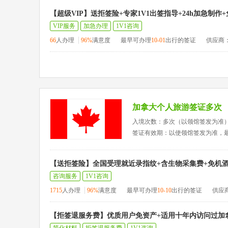
【超级VIP】送拒签险+专家1V1出签指导+24h加急制作
VIP服务
加急办理
1V1咨询
66
人办理
96%
满意度
最早可办理
10-01
出行的签证
供应商
加拿大个人旅游签证多次
入境次数：多次（以领馆签发为准
签证有效期：以使领馆签发为准，
【送拒签险】全国受理就近录指纹+含生物采集费+免机酒
咨询服务
1V1咨询
1715
人办理
96%
满意度
最早可办理
10-10
出行的签证
供应
【拒签退服务费】优质用户免资产+适用十年内访问过加