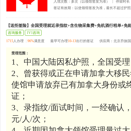
入境次数：多次（以领馆签发为准）
停留时长
签证有效期：以使领馆签发为准，最长不超过护照
【送拒签险】全国受理就近录指纹+含生物采集费+免机酒行程单+免
咨询服务
1V1咨询
1715
人办理
96%
满意度
最早可办理
10-13
出行的签证
供应商：北京乔旅国
受理范围：
1、中国大陆因私护照，全国受理
2、曾获得或正在申请加拿大移民
使馆申请放弃已有加拿大身份或
证；
3、录指纹/面试时间，一经确认，
元/人/次；
4、近期因加拿大领馆受理量过