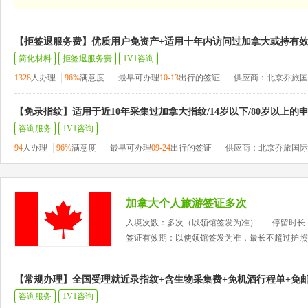
【拒签退服务费】优质用户免资产+适用十年内访问过加拿大或持有
简化材料
拒签退服务费
1V1咨询
1328
人办理
96%
满意度
最早可办理
10-13
出行的签证
供应商：北京乔旅国
【免录指纹】适用于近10年采集过加拿大指纹/14岁以下/80岁以上的
咨询服务
1V1咨询
94
人办理
96%
满意度
最早可办理
09-24
出行的签证
供应商：北京乔旅国际
加拿大个人旅游签证多次
入境次数：多次（以领馆签发为准）
停留时长
签证有效期：以使领馆签发为准，最长不超过护照
【常规办理】全国受理就近录指纹+含生物采集费+免机酒行程单+免
咨询服务
1V1咨询