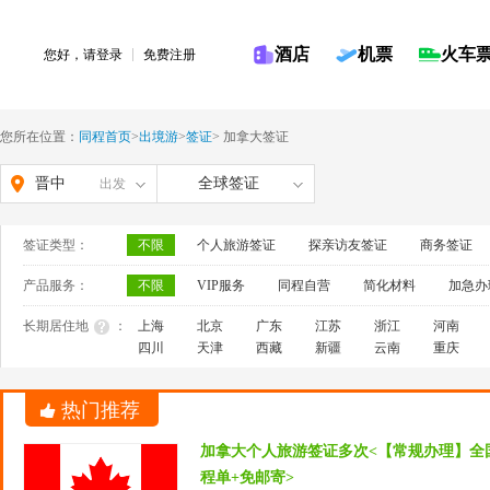
酒店
机票
火车
您好，请
登录
免费注册
您所在位置：
同程首页
>
出境游
>
签证
>
加拿大签证
晋中
全球签证
出发
签证类型：
不限
个人旅游签证
探亲访友签证
商务签证
产品服务：
不限
VIP服务
同程自营
简化材料
加急办
长期居住地
：
上海
北京
广东
江苏
浙江
河南
四川
天津
西藏
新疆
云南
重庆
热门推荐
加拿大个人旅游签证多次<【常规办理】全
程单+免邮寄>