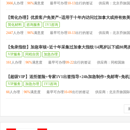
3666
人办理
96%
满意度
最早可办理
10-13
出行的签证
供应商：北京乔旅国
【简化办理】优质客户免资产+适用于十年内访问过加拿大或持有效
简化材料
咨询服务
1V1咨询
2447
人办理
96%
满意度
最早可办理
10-13
出行的签证
供应商：北京乔旅国
【免录指纹】加急审核+近十年采集过加拿大指纹/14周岁以下或80周
VIP服务
同程自营
加急办理
161
人办理
96%
满意度
最早可办理
09-22
出行的签证
供应商：同程国旅
【超级VIP】送拒签险+专家1V1出签指导+24h加急制作+免邮寄+免
VIP服务
加急办理
1V1咨询
66
人办理
96%
满意度
最早可办理
10-09
出行的签证
供应商：北京乔旅国际