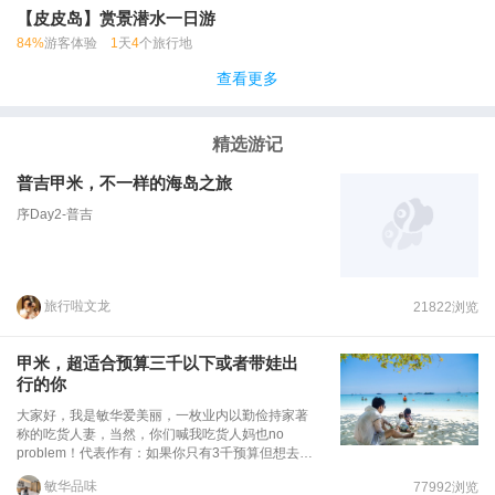
【皮皮岛】赏景潜水一日游
84%
游客体验
1
天
4
个旅行地
查看更多
精选游记
普吉甲米，不一样的海岛之旅
序Day2-普吉
旅行啦文龙
21822浏览
甲米，超适合预算三千以下或者带娃出
行的你
大家好，我是敏华爱美丽，一枚业内以勤俭持家著
称的吃货人妻，当然，你们喊我吃货人妈也no
problem！代表作有：如果你只有3千预算但想去马
尔代夫玩个痛快，看我这篇攻略就够了！如果你要
敏华品味
77992浏览
去兰卡威省钱又壕出腔调，看我这篇兰卡威攻略就