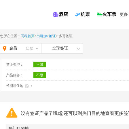
酒店
机票
火车票
更多
您所在位置：
同程首页
>
出境游
>
签证
>
多哥签证
金昌
全球签证
出发
签证类型：
不限
产品服务：
不限
长期居住地
：
没有签证产品了哦!您还可以到热门目的地查看更多签
热门目的地