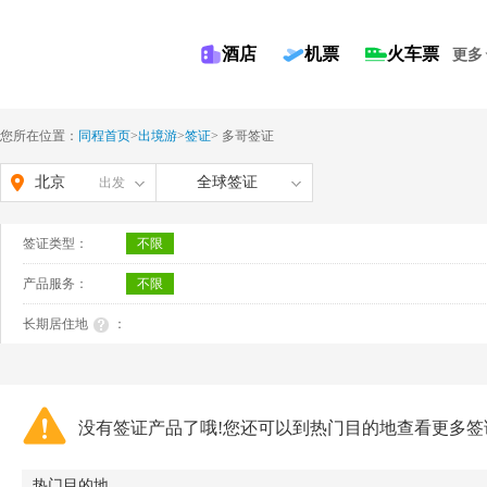
酒店
机票
火车票
更多
您所在位置：
同程首页
>
出境游
>
签证
>
多哥签证
北京
全球签证
出发
签证类型：
不限
产品服务：
不限
长期居住地
：
没有签证产品了哦!您还可以到热门目的地查看更多签
热门目的地