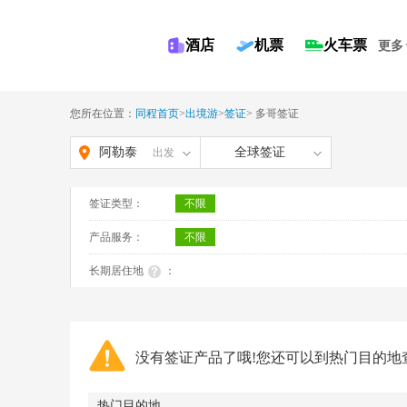
酒店
机票
火车票
更多
您所在位置：
同程首页
>
出境游
>
签证
>
多哥签证
阿勒泰
全球签证
出发
签证类型：
不限
产品服务：
不限
长期居住地
：
没有签证产品了哦!您还可以到热门目的地
热门目的地