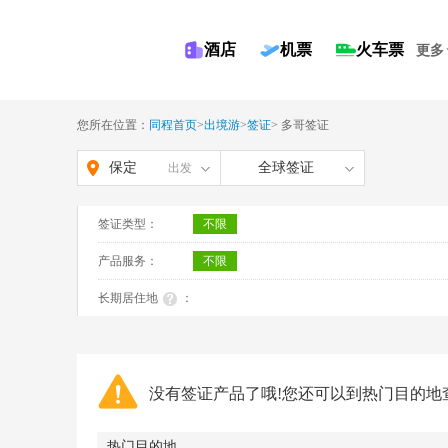
酒店
机票
火车票
更多
您所在位置：
同程首页
>
出境游
>
签证
>
多哥签证
保定
全球签证
出发
签证类型：
不限
产品服务：
不限
长期居住地
：
没有签证产品了哦!您还可以到热门目的地
热门目的地