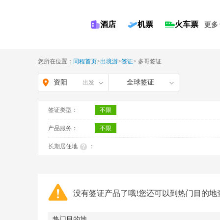
酒店
机票
火车票
更多
您所在位置：
同程首页
>
出境游
>
签证
>
多哥签证
资阳
全球签证
出发
签证类型：
不限
产品服务：
不限
长期居住地
：
没有签证产品了哦!您还可以到热门目的地
热门目的地