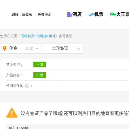
酒店
机票
火车
您好，请
登录
免费注册
您所在位置：
同程首页
>
出境游
>
签证
>
多哥签证
萍乡
全球签证
出发
签证类型：
不限
产品服务：
不限
长期居住地
：
没有签证产品了哦!您还可以到热门目的地查看更多签
热门目的地