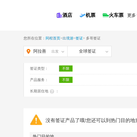
酒店
机票
火车票
更多
您所在位置：
同程首页
>
出境游
>
签证
>
多哥签证
阿拉善
全球签证
出发
盟
签证类型：
不限
产品服务：
不限
长期居住地
：
没有签证产品了哦!您还可以到热门目的地
热门目的地