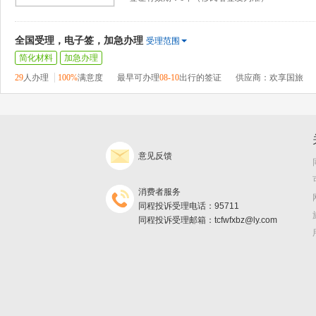
全国受理，电子签，加急办理
受理范围
简化材料
加急办理
29
人办理
100%
满意度
最早可办理
08-10
出行的签证
供应商：欢享国旅
意见反馈
消费者服务
同程投诉受理电话：95711
同程投诉受理邮箱：tcfwfxbz@ly.com