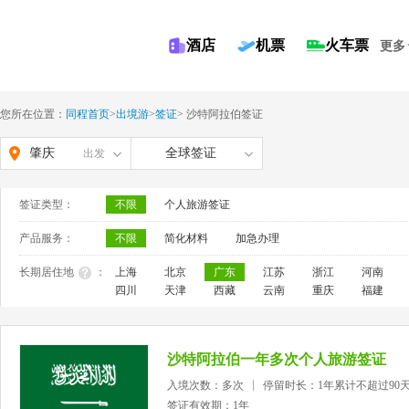
酒店
机票
火车票
更多
您所在位置：
同程首页
>
出境游
>
签证
>
沙特阿拉伯签证
肇庆
全球签证
出发
签证类型：
不限
个人旅游签证
产品服务：
不限
简化材料
加急办理
长期居住地
：
上海
北京
广东
江苏
浙江
河南
四川
天津
西藏
云南
重庆
福建
沙特阿拉伯一年多次个人旅游签证
入境次数：多次
停留时长：1年累计不超过90
签证有效期：1年