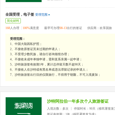
全国受理，电子签
受理范围
简化材料
168
人办理
100%
满意度
最早可办理
08-13
出行的签证
供应商：欢享国旅
受理范围：
1、中国大陆因私护照；
2、不接收原签证页未过期的申请人；
3、不受理少数民族，请自行咨询领馆办理；
4、不接收未成年单独申请，需和直系亲属一起申请；
5、沙特旅游签有效期1年，累计总停留天数不超90天；
6、不接收人在沙特或有黑名单或违法滞留记录的申请人；
7、沙特旅游签出行目的仅限旅行，不得用于朝觐，不可入境麦加；
沙特阿拉伯一年多次个人旅游签证
入境次数：多次
停留时长：90天（移民署签发
签证有效期：1年（移民署签发为准）