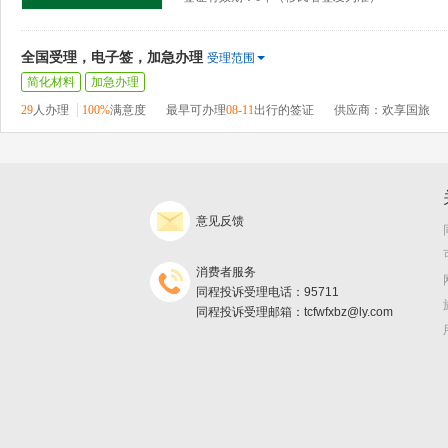
全国受理，电子签，加急办理
受理范围
简化材料
加急办理
29
人办理
100%
满意度
最早可办理
08-11
出行的签证
供应商：欢享国旅
意见反馈
消费者服务
同程投诉受理电话：95711
同程投诉受理邮箱：tcfwfxbz@ly.com