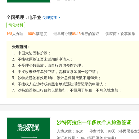
全国受理，电子签
受理范围
简化材料
168
人办理
100%
满意度
最早可办理
08-15
出行的签证
供应商：欢享国旅
受理范围：
1、中国大陆因私护照；
2、不接收原签证页未过期的申请人；
3、不受理少数民族，请自行咨询领馆办理；
4、不接收未成年单独申请，需和直系亲属一起申请；
5、沙特旅游签有效期1年，累计总停留天数不超90天；
6、不接收人在沙特或有黑名单或违法滞留记录的申请人；
7、沙特旅游签出行目的仅限旅行，不得用于朝觐，不可入境麦加；
沙特阿拉伯一年多次个人旅游签证
入境次数：多次
停留时长：90天（移民署签发
签证有效期：1年（移民署签发为准）