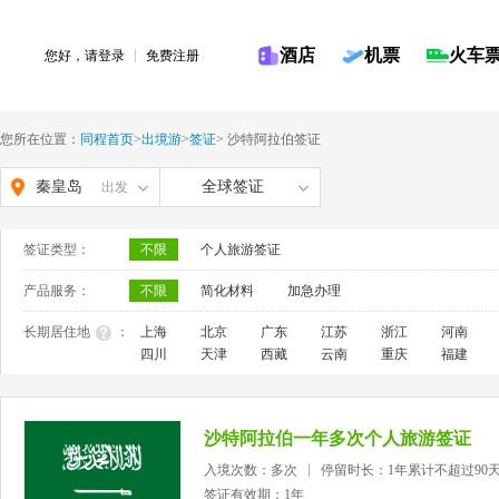
酒店
机票
火车
您好，请
登录
免费注册
您所在位置：
同程首页
>
出境游
>
签证
>
沙特阿拉伯签证
秦皇岛
全球签证
出发
签证类型：
不限
个人旅游签证
产品服务：
不限
简化材料
加急办理
长期居住地
：
上海
北京
广东
江苏
浙江
河南
四川
天津
西藏
云南
重庆
福建
沙特阿拉伯一年多次个人旅游签证
入境次数：多次
停留时长：1年累计不超过90
签证有效期：1年