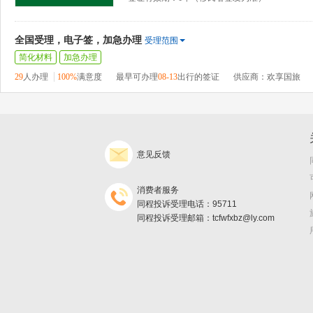
全国受理，电子签，加急办理
受理范围
简化材料
加急办理
29
人办理
100%
满意度
最早可办理
08-13
出行的签证
供应商：欢享国旅
意见反馈
消费者服务
同程投诉受理电话：95711
同程投诉受理邮箱：tcfwfxbz@ly.com