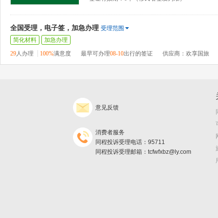
全国受理，电子签，加急办理
受理范围
简化材料
加急办理
29
人办理
100%
满意度
最早可办理
08-10
出行的签证
供应商：欢享国旅
意见反馈
消费者服务
同程投诉受理电话：95711
同程投诉受理邮箱：tcfwfxbz@ly.com