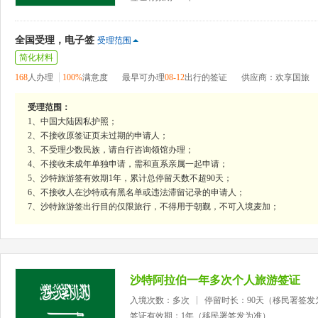
全国受理，电子签
受理范围
简化材料
168
人办理
100%
满意度
最早可办理
08-12
出行的签证
供应商：欢享国旅
受理范围：
1、中国大陆因私护照；
2、不接收原签证页未过期的申请人；
3、不受理少数民族，请自行咨询领馆办理；
4、不接收未成年单独申请，需和直系亲属一起申请；
5、沙特旅游签有效期1年，累计总停留天数不超90天；
6、不接收人在沙特或有黑名单或违法滞留记录的申请人；
7、沙特旅游签出行目的仅限旅行，不得用于朝觐，不可入境麦加；
沙特阿拉伯一年多次个人旅游签证
入境次数：多次
停留时长：90天（移民署签发
签证有效期：1年（移民署签发为准）