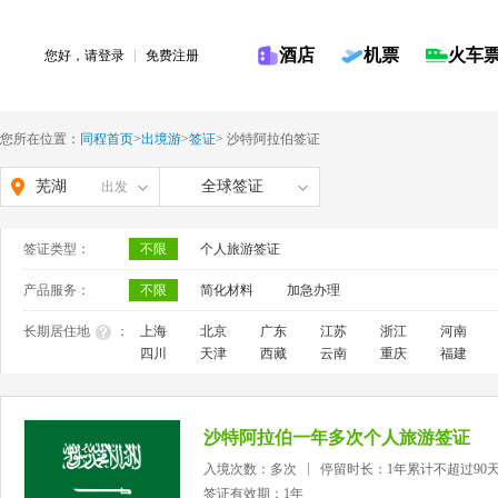
酒店
机票
火车
您好，请
登录
免费注册
您所在位置：
同程首页
>
出境游
>
签证
>
沙特阿拉伯签证
芜湖
全球签证
出发
签证类型：
不限
个人旅游签证
产品服务：
不限
简化材料
加急办理
长期居住地
：
上海
北京
广东
江苏
浙江
河南
四川
天津
西藏
云南
重庆
福建
沙特阿拉伯一年多次个人旅游签证
入境次数：多次
停留时长：1年累计不超过90
签证有效期：1年