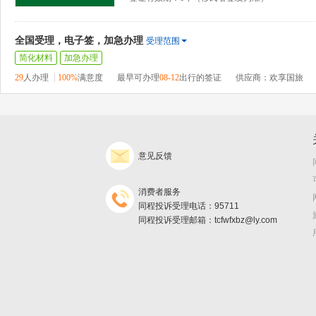
全国受理，电子签，加急办理
受理范围
简化材料
加急办理
29
人办理
100%
满意度
最早可办理
08-12
出行的签证
供应商：欢享国旅
意见反馈
消费者服务
同程投诉受理电话：95711
同程投诉受理邮箱：tcfwfxbz@ly.com