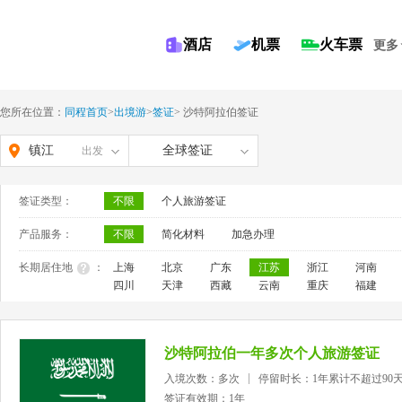
酒店
机票
火车票
更多
您所在位置：
同程首页
>
出境游
>
签证
>
沙特阿拉伯签证
镇江
全球签证
出发
签证类型：
不限
个人旅游签证
产品服务：
不限
简化材料
加急办理
长期居住地
：
上海
北京
广东
江苏
浙江
河南
四川
天津
西藏
云南
重庆
福建
沙特阿拉伯一年多次个人旅游签证
入境次数：多次
停留时长：1年累计不超过90
签证有效期：1年