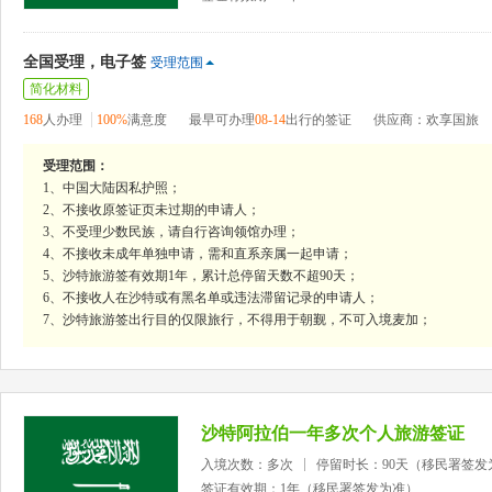
全国受理，电子签
受理范围
简化材料
168
人办理
100%
满意度
最早可办理
08-14
出行的签证
供应商：欢享国旅
受理范围：
1、中国大陆因私护照；
2、不接收原签证页未过期的申请人；
3、不受理少数民族，请自行咨询领馆办理；
4、不接收未成年单独申请，需和直系亲属一起申请；
5、沙特旅游签有效期1年，累计总停留天数不超90天；
6、不接收人在沙特或有黑名单或违法滞留记录的申请人；
7、沙特旅游签出行目的仅限旅行，不得用于朝觐，不可入境麦加；
沙特阿拉伯一年多次个人旅游签证
入境次数：多次
停留时长：90天（移民署签发
签证有效期：1年（移民署签发为准）