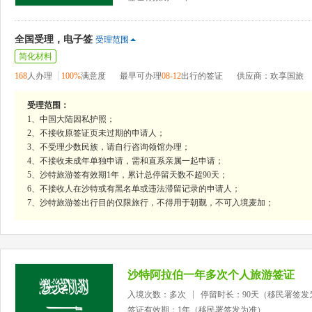
全国受理，电子签
受理范围
简化材料
168
人办理
100%
满意度
最早可办理
08-12
出行的签证
供应商：欢享国旅
受理范围：
1、中国大陆因私护照；
2、不接收原签证页未过期的申请人；
3、不受理少数民族，请自行咨询领馆办理；
4、不接收未成年单独申请，需和直系亲属一起申请；
5、沙特旅游签有效期1年，累计总停留天数不超90天；
6、不接收人在沙特或有黑名单或违法滞留记录的申请人；
7、沙特旅游签出行目的仅限旅行，不得用于朝觐，不可入境麦加；
沙特阿拉伯一年多次个人旅游签证
入境次数：多次
停留时长：90天（移民署签发
签证有效期：1年（移民署签发为准）