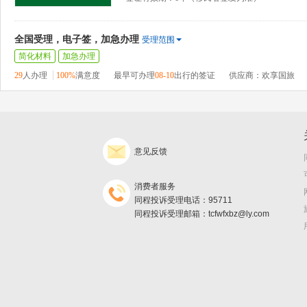
全国受理，电子签，加急办理
受理范围
简化材料
加急办理
29
人办理
100%
满意度
最早可办理
08-10
出行的签证
供应商：欢享国旅
意见反馈
消费者服务
同程投诉受理电话：95711
同程投诉受理邮箱：tcfwfxbz@ly.com