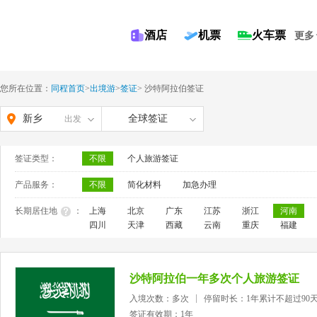
酒店
机票
火车票
更多
您所在位置：
同程首页
>
出境游
>
签证
>
沙特阿拉伯签证
新乡
全球签证
出发
签证类型：
不限
个人旅游签证
产品服务：
不限
简化材料
加急办理
长期居住地
：
上海
北京
广东
江苏
浙江
河南
四川
天津
西藏
云南
重庆
福建
沙特阿拉伯一年多次个人旅游签证
入境次数：多次
停留时长：1年累计不超过90
签证有效期：1年