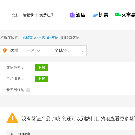
酒店
机票
火车
您好，请
登录
免费注册
您所在位置：
同程首页
>
出境游
>
签证
>
阿联酋签证
达州
全球签证
出发
签证类型：
不限
产品服务：
不限
长期居住地
：
没有签证产品了哦!您还可以到热门目的地查看更多签
热门目的地