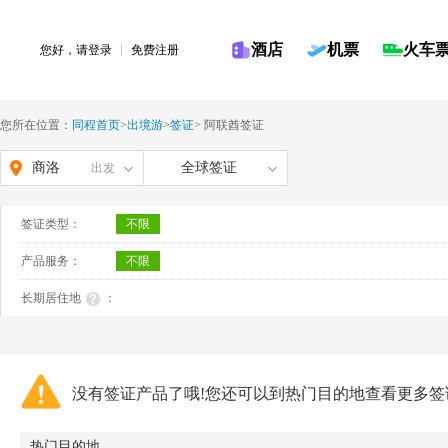
酒店
机票
火车
您好，请
登录
免费注册
您所在位置：
同程首页
>
出境游
>
签证
>
阿联酋签证
商洛
全球签证
出发
签证类型：
不限
产品服务：
不限
长期居住地
：
没有签证产品了哦!您还可以到热门目的地查看更多签
热门目的地