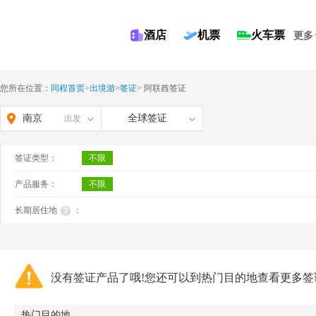
酒店
机票
火车票
更多
您所在位置：
同程首页
>
出境游
>
签证
>
阿联酋签证
南京
全球签证
出发
签证类型：
不限
产品服务：
不限
长期居住地
：
没有签证产品了哦!您还可以到热门目的地查看更多签
热门目的地