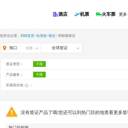
酒店
机票
火车票
更多
您所在位置：
同程首页
>
出境游
>
签证
>
阿联酋签证
海口
全球签证
出发
签证类型：
不限
产品服务：
不限
长期居住地
：
没有签证产品了哦!您还可以到热门目的地查看更多签
热门目的地