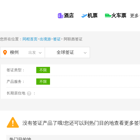
酒店
机票
火车票
更多
您所在位置：
同程首页
>
出境游
>
签证
>
阿联酋签证
柳州
全球签证
出发
签证类型：
不限
产品服务：
不限
长期居住地
：
没有签证产品了哦!您还可以到热门目的地查看更多签
热门目的地